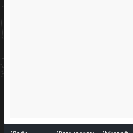
/ Opcije
/ Druga osnovna
/ Informacije