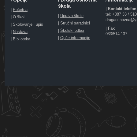
škola
| Kontakt telefon
|
Početna
tel: +387 33 / 51
|
Uprava škole
|
O školi
drugaosnovna@y
|
Stručni saradnici
|
Školovanje i upis
| Fax
|
Školski odbor
|
Nastava
033/514-137
|
Opće informacije
|
Biblioteka