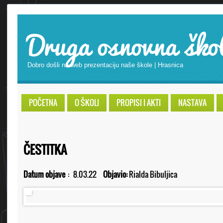
Druga osnovna ško
Dobro došli na web prezentaciju naše škole | Hrasnica
POČETNA
O ŠKOLI
PROPISI I AKTI
NASTAVA
ČESTITKA
Datum objave
:
8.03.22
Objavio:
Rialda Bibuljica