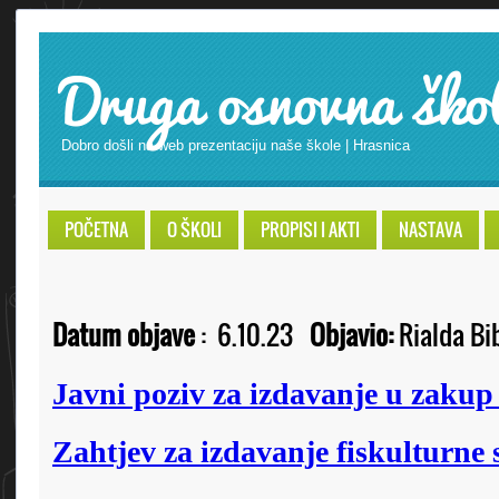
Druga osnovna ško
Dobro došli na web prezentaciju naše škole | Hrasnica
POČETNA
O ŠKOLI
PROPISI I AKTI
NASTAVA
Datum objave
:
6.10.23
Objavio:
Rialda Bi
Javni poziv za izdavanje u zakup 
Zahtjev za izdavanje fiskulturne 