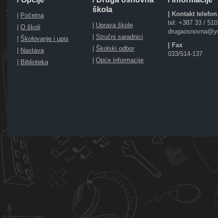
škola
| Kontakt telefon
|
Početna
tel: +387 33 / 51
|
Uprava škole
|
O školi
drugaosnovna@y
|
Stručni saradnici
|
Školovanje i upis
| Fax
|
Školski odbor
|
Nastava
033/514-137
|
Opće informacije
|
Biblioteka