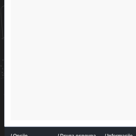
/ Opcije
/ Druga osnovna
/ Informacije