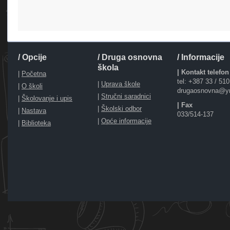
/ Opcije
/ Druga osnovna
/ Informacije
škola
| Kontakt telefon
|
Početna
tel: +387 33 / 51
|
Uprava škole
|
O školi
drugaosnovna@y
|
Stručni saradnici
|
Školovanje i upis
| Fax
|
Školski odbor
|
Nastava
033/514-137
|
Opće informacije
|
Biblioteka