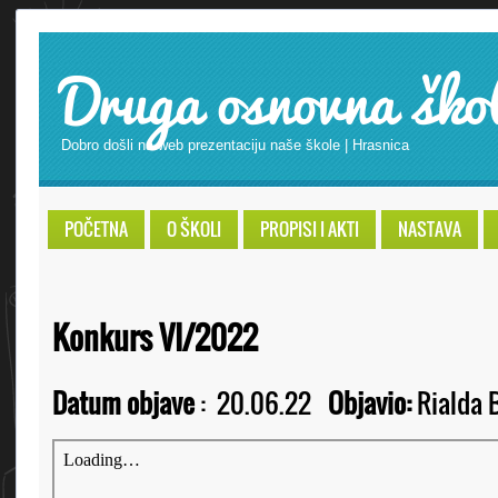
Druga osnovna ško
Dobro došli na web prezentaciju naše škole | Hrasnica
POČETNA
O ŠKOLI
PROPISI I AKTI
NASTAVA
Konkurs VI/2022
Datum objave
:
20.06.22
Objavio:
Rialda B