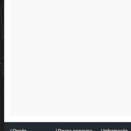
/ Opcije
/ Druga osnovna
/ Informacije