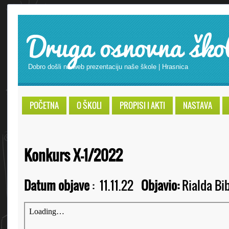
Druga osnovna ško
Dobro došli na web prezentaciju naše škole | Hrasnica
POČETNA
O ŠKOLI
PROPISI I AKTI
NASTAVA
Konkurs X-1/2022
Datum objave
:
11.11.22
Objavio:
Rialda Bib