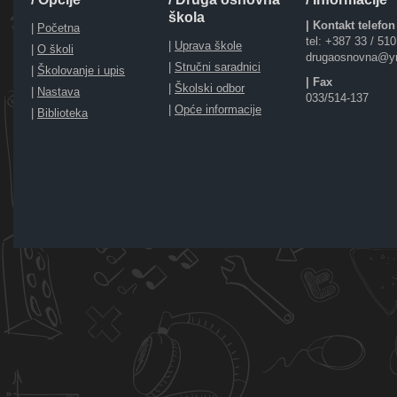
škola
| Kontakt telefon
|
Početna
tel: +387 33 / 51
|
Uprava škole
|
O školi
drugaosnovna@y
|
Stručni saradnici
|
Školovanje i upis
| Fax
|
Školski odbor
|
Nastava
033/514-137
|
Opće informacije
|
Biblioteka