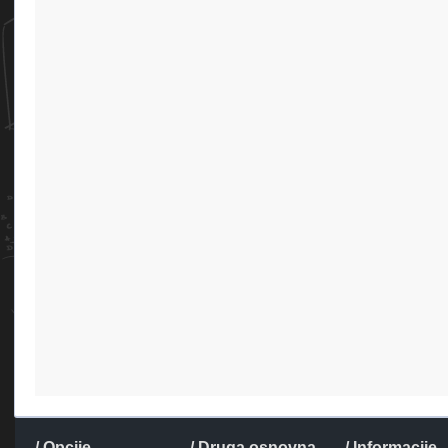
/ Opcije
/ Druga osnovna
/ Informacije