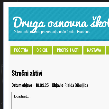
Druga osnovna ško
Dobro došli na web prezentaciju naše škole | Hrasnica
POČETNA
O ŠKOLI
PROPISI I AKTI
NASTAVA
Stručni aktivi
Datum objave
:
10.09.25
Objavio:
Rialda Bibuljica