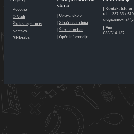
škola
| Kontakt telefon
|
Početna
tel: +387 33 / 51
|
Uprava škole
|
O školi
drugaosnovna@y
|
Stručni saradnici
|
Školovanje i upis
| Fax
|
Školski odbor
|
Nastava
033/514-137
|
Opće informacije
|
Biblioteka