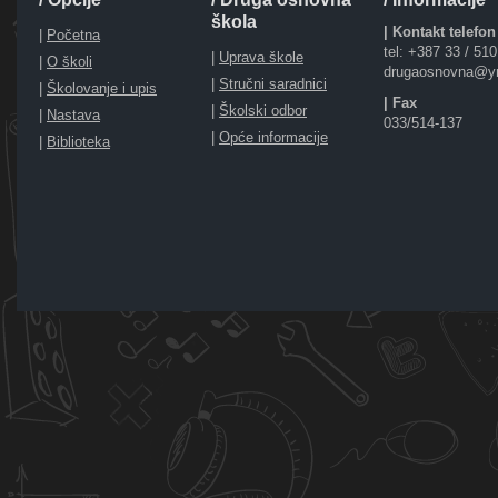
škola
| Kontakt telefon
|
Početna
tel: +387 33 / 51
|
Uprava škole
|
O školi
drugaosnovna@y
|
Stručni saradnici
|
Školovanje i upis
| Fax
|
Školski odbor
|
Nastava
033/514-137
|
Opće informacije
|
Biblioteka