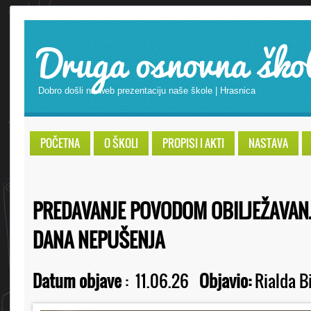
Druga osnovna ško
Dobro došli na web prezentaciju naše škole | Hrasnica
POČETNA
O ŠKOLI
PROPISI I AKTI
NASTAVA
PREDAVANJE POVODOM OBILJEŽAVAN
DANA NEPUŠENJA
Datum objave
:
11.06.26
Objavio:
Rialda B