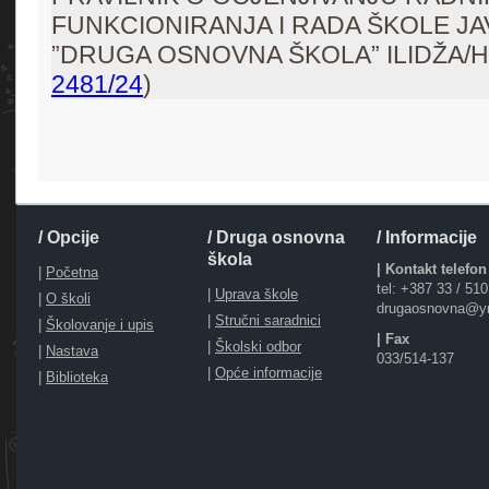
FUNKCIONIRANJA I RADA ŠKOLE J
”DRUGA OSNOVNA ŠKOLA” ILIDŽA/H
2481/24
)
/ Opcije
/ Druga osnovna
/ Informacije
škola
| Kontakt telefon
|
Početna
tel: +387 33 / 51
|
Uprava škole
|
O školi
drugaosnovna@y
|
Stručni saradnici
|
Školovanje i upis
| Fax
|
Školski odbor
|
Nastava
033/514-137
|
Opće informacije
|
Biblioteka