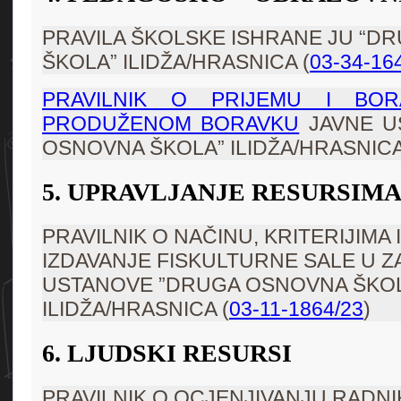
PRAVILA ŠKOLSKE ISHRANE JU “D
ŠKOLA” ILIDŽA/HRASNICA (
03-34-16
PRAVILNIK O PRIJEMU I BO
PRODUŽENOM BORAVKU
JAVNE U
OSNOVNA ŠKOLA” ILIDŽA/HRASNIC
5. UPRAVLJANJE RESURSIM
PRAVILNIK O NAČINU, KRITERIJIMA 
IZDAVANJE FISKULTURNE SALE U Z
USTANOVE ”DRUGA OSNOVNA ŠKO
ILIDŽA/HRASNICA (
03-11-1864/23
)
6. LJUDSKI RESURSI
PRAVILNIK O OCJENJIVANJU RADN