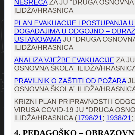
NESREĆA
ZA JU “DRUGA OSNOVNA
ILIDŽA/HRASNICA
PLAN EVAKUACIJE I POSTUPANJA U
DOGAĐAJIMA U ODGOJNO – OBRA
USTANOVAMA
JU “DRUGA OSNOVNA
ILIDŽA/HRASNICA
ANALIZA VJEŽBE EVAKUACIJE
ZA J
OSNOVNA ŠKOLA” ILIDŽA/HRASNIC
PRAVILNIK O ZAŠTITI OD POŽARA
JU
OSNOVNA ŠKOLA” ILIDŽA/HRASNIC
KRIZNI PLAN PRIPRAVNOSTI I ODG
VIRUSA COVID-19 JU “DRUGA OSN
ILIDŽA/HRASNICA (
1798/21
;
1938/21
;
4. PEDAGOŠKO – OBRAZOVN