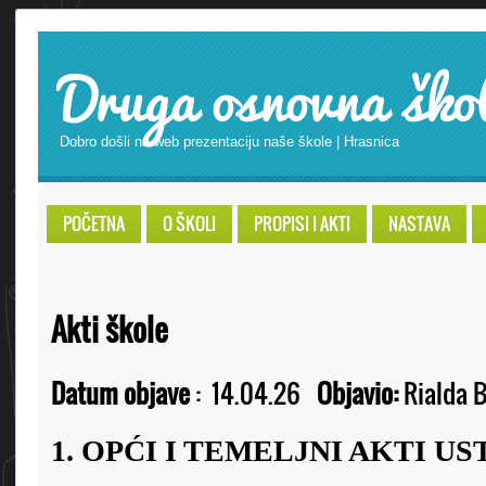
Druga osnovna ško
Dobro došli na web prezentaciju naše škole | Hrasnica
POČETNA
O ŠKOLI
PROPISI I AKTI
NASTAVA
Akti škole
Datum objave
:
14.04.26
Objavio:
Rialda B
1. OPĆI I TEMELJNI AKTI U