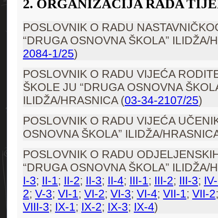
2. ORGANIZACIJA RADA TIJ
POSLOVNIK O RADU NASTAVNIČKOG
“DRUGA OSNOVNA ŠKOLA” ILIDŽA/H
2084-1/25
)
POSLOVNIK O RADU VIJEĆA RODIT
ŠKOLE JU “DRUGA OSNOVNA ŠKOL
ILIDŽA/HRASNICA (
03-34-2107/25
)
POSLOVNIK O RADU VIJEĆA UČENI
OSNOVNA ŠKOLA” ILIDŽA/HRASNICA
POSLOVNIK O RADU ODJELJENSKIH
“DRUGA OSNOVNA ŠKOLA” ILIDŽA/H
I-3
;
II-1
;
II-2
;
II-3
;
II-4
;
III-1
;
III-2
;
III-3
;
IV
2
;
V-3
;
VI-1
;
VI-2
;
VI-3
;
VI-4
;
VII-1
;
VII-2
VIII-3
;
IX-1
;
IX-2
;
IX-3
;
IX-4
)