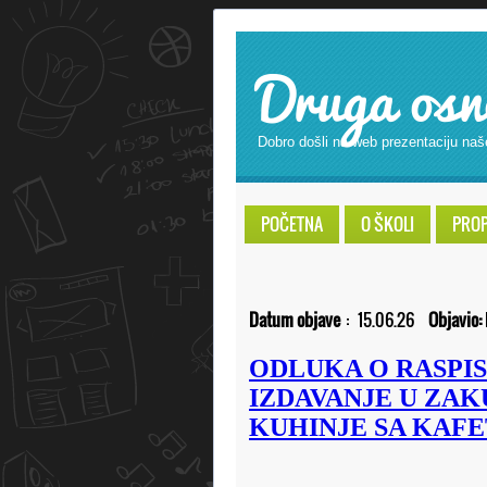
Druga osn
Dobro došli na web prezentaciju naš
POČETNA
O ŠKOLI
PROPI
Datum objave
:
15.06.26
Objavio:
ODLUKA O RASPIS
IZDAVANJE U ZA
KUHINJE SA KAF