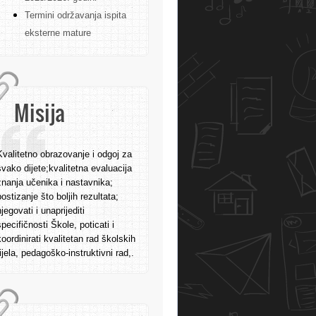
Termini održavanja ispita
eksterne mature
Misija
Kvalitetno obrazovanje i odgoj za
svako dijete;kvalitetna evaluacija
znanja učenika i nastavnika;
postizanje što boljih rezultata;
njegovati i unaprijediti
specifičnosti Škole, poticati i
koordinirati kvalitetan rad školskih
tijela, pedagoško-instruktivni rad,.