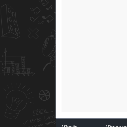
/ Opcije
/ Druga o