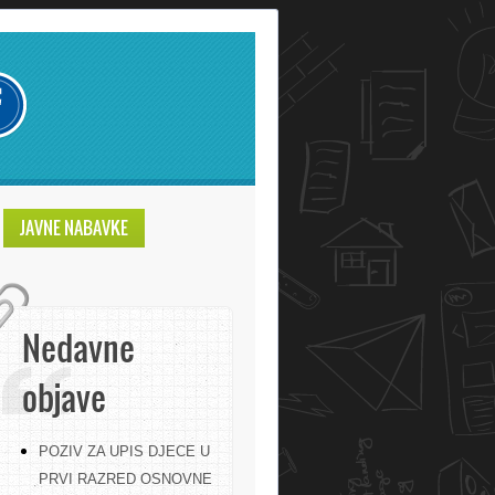
JAVNE NABAVKE
Nedavne
objave
POZIV ZA UPIS DJECE U
PRVI RAZRED OSNOVNE