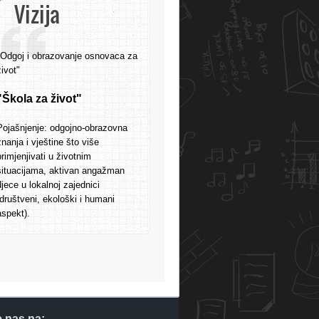
Vizija
"Odgoj i obrazovanje osnovaca za
život"
"Škola za život"
Pojašnjenje: odgojno-obrazovna
znanja i vještine što više
primjenjivati u životnim
situacijama, aktivan angažman
djece u lokalnoj zajednici
(društveni, ekološki i humani
aspekt).
e nas na: