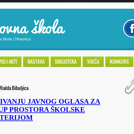
ovna škola
e škole | Hrasnica
SI I AKTI
NASTAVA
BIBLIOTEKA
VIJEĆA
KONKURS
Rialda Bibuljica
IVANJU JAVNOG OGLASA ZA
KUP PROSTORA ŠKOLSKE
ETERIJOM