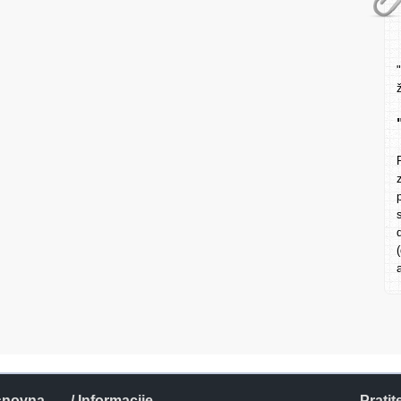
snovna
/ Informacije
Pratit