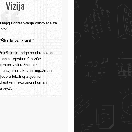
Vizija
"Odgoj i obrazovanje osnovaca za
život"
"Škola za život"
Pojašnjenje: odgojno-obrazovna
znanja i vještine što više
primjenjivati u životnim
situacijama, aktivan angažman
djece u lokalnoj zajednici
(društveni, ekološki i humani
aspekt).