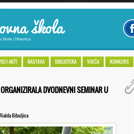
ovna škola
e škole | Hrasnica
SI I AKTI
NASTAVA
BIBLIOTEKA
VIJEĆA
KONKURS
A ORGANIZIRALA DVODNEVNI SEMINAR U
Rialda Bibuljica