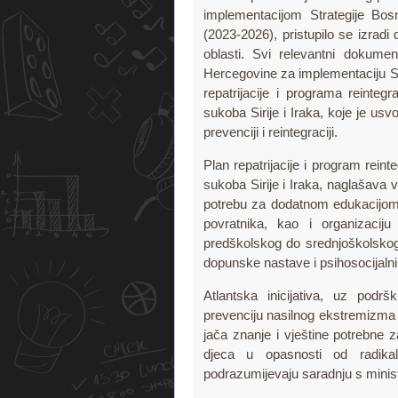
implementacijom Strategije Bos
(2023-2026), pristupilo se izradi
oblasti. Svi relevantni dokumen
Hercegovine za implementaciju Str
repatrijacije i programa reintegra
sukoba Sirije i Iraka, koje je us
prevenciji i reintegraciji.
Plan repatrijacije i program reinte
sukoba Sirije i Iraka, naglašava 
potrebu za dodatnom edukacijom 
povratnika, kao i organizacij
predškolskog do srednjoškolskog
dopunske nastave i psihosocijalni
Atlantska inicijativa, uz po
prevenciju nasilnog ekstremizma 
jača znanje i vještine potrebne z
djeca u opasnosti od radikaliz
podrazumijevaju saradnju s minis