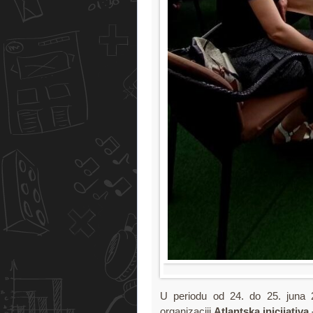
U periodu od 24. do 25. juna
organizaciji
Atlantska inicijativa