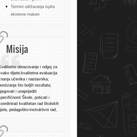
Termini održavanja ispita
eksterne mature
Misija
Kvalitetno obrazovanje i odgoj za
svako dijete;kvalitetna evaluacija
znanja učenika i nastavnika;
postizanje što boljih rezultata;
njegovati i unaprijediti
specifičnosti Škole, poticati i
koordinirati kvalitetan rad školskih
tijela, pedagoško-instruktivni rad,.