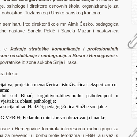
e, psihologe i direktore osnovnih škola, organizirana je za
o-dobojskog, Tuzlanskog i Unsko-sanskog kantona.
 seminaru i to: direktor škole mr. Almir Ćesko, pedagogica
edne nastave Sanela Pekić i Sanela Muzur i nastavnica
la je
Jačanje strateške komunikacije i profesionalnih
som rehabilitacije i reintegracije u Bosni i Hercegovini
s
ovratnike iz zone sukoba Sirije i Iraka.
a bili su:
cijativa; projektna menadžerica i istraživačica s ekspertizom u
jama;
lni sud Bihać; kognitivno-bihevioralni psihoterapeut u
 vještak iz oblasti psihologije;
za socijalni rad Hadžići; pedagog-šefica Službe socijalne
RG VFBiH; Fedaralno ministarsvo obrazovanja i nauke;
osne i Hercegovine formirala interresornu radnu grupu za
a za prevenciju i borbu protiv terorizma u FBiH, a u vezi s