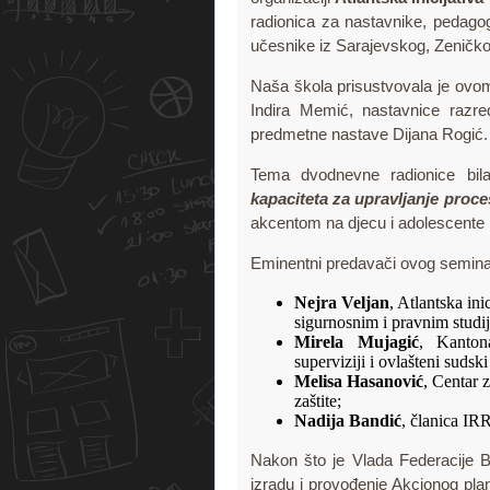
radionica za nastavnike, pedagog
učesnike iz Sarajevskog, Zeničk
Naša škola prisustvovala je ovom
Indira Memić, nastavnice razr
predmetne nastave Dijana Rogić.
Tema dvodnevne radionice bi
kapaciteta za upravljanje proce
akcentom na djecu i adolescente p
Eminentni predavači ovog seminar
Nejra Veljan
, Atlantska ini
sigurnosnim i pravnim studi
Mirela Mujagić
, Kantona
superviziji i ovlašteni sudski
Melisa Hasanović
, Centar 
zaštite;
Nadija Bandić
, članica IR
Nakon što je Vlada Federacije B
izradu i provođenje Akcionog plan