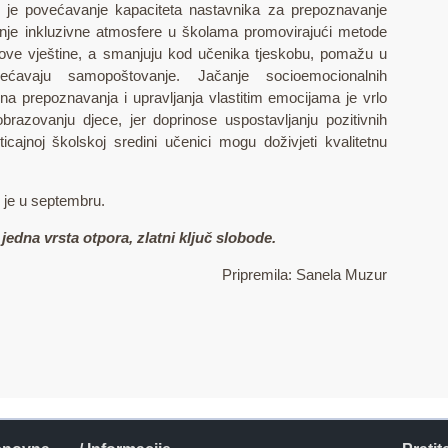
a je povećavanje kapaciteta nastavnika za prepoznavanje
eiranje inkluzivne atmosfere u školama promovirajući metode
kove vještine, a smanjuju kod učenika tjeskobu, pomažu u
ećavaju samopoštovanje. Jačanje socioemocionalnih
ina prepoznavanja i upravljanja vlastitim emocijama je vrlo
azovanju djece, jer doprinose uspostavljanju pozitivnih
ticajnoj školskoj sredini učenici mogu doživjeti kvalitetnu
 je u septembru.
jedna vrsta otpora, zlatni ključ slobode.
Pripremila: Sanela Muzur