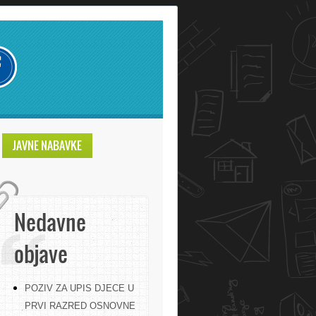
JAVNE NABAVKE
Nedavne
objave
POZIV ZA UPIS DJECE U
PRVI RAZRED OSNOVNE