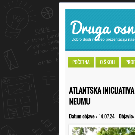
Druga osn
Dobro došli na web prezentaciju naš
POČETNA
O ŠKOLI
PROPI
ATLANTSKA INICIJATIV
NEUMU
Datum objave
:
14.07.24
Objavio: