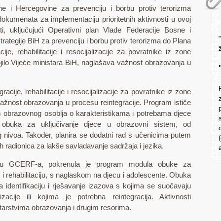
ne i Hercegovine za prevenciju i borbu protiv terorizma
 dokumenata za implementaciju prioritetnih aktivnosti u ovoj
ti, uključujući Operativni plan Vlade Federacije Bosne i
ategije BiH za prevenciju i borbu protiv terorizma do Plana
cije, rehabilitacije i resocijalizacije za povratnike iz zone
vojilo Vijeće ministara BiH, naglašava važnost obrazovanja u
gracije, rehabilitacije i resocijalizacije za povratnike iz zone
važnost obrazovanja u procesu reintegracije. Program ističe
obrazovnog osoblja o karakteristikama i potrebama djece
u obuka za uključivanje djece u obrazovni sistem, od
 nivoa. Također, planira se dodatni rad s učenicima putem
h radionica za lakše savladavanje sadržaja i jezika.
dršku GCERF-a, pokrenula je program modula obuke za
i rehabilitaciju, s naglaskom na djecu i adolescente. Obuka
a identifikaciju i rješavanje izazova s kojima se suočavaju
acije ili kojima je potrebna reintegracija. Aktivnosti
tarstvima obrazovanja i drugim resorima.