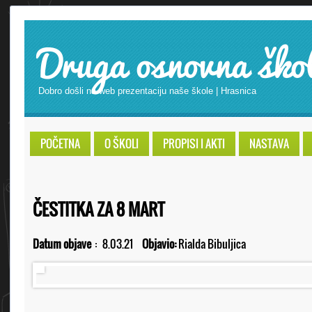
Druga osnovna ško
Dobro došli na web prezentaciju naše škole | Hrasnica
POČETNA
O ŠKOLI
PROPISI I AKTI
NASTAVA
ČESTITKA ZA 8 MART
Datum objave
:
8.03.21
Objavio:
Rialda Bibuljica