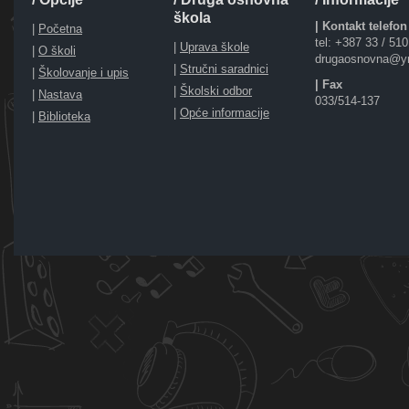
škola
| Kontakt telefon
|
Početna
tel: +387 33 / 51
|
Uprava škole
|
O školi
drugaosnovna@y
|
Stručni saradnici
|
Školovanje i upis
| Fax
|
Školski odbor
|
Nastava
033/514-137
|
Opće informacije
|
Biblioteka