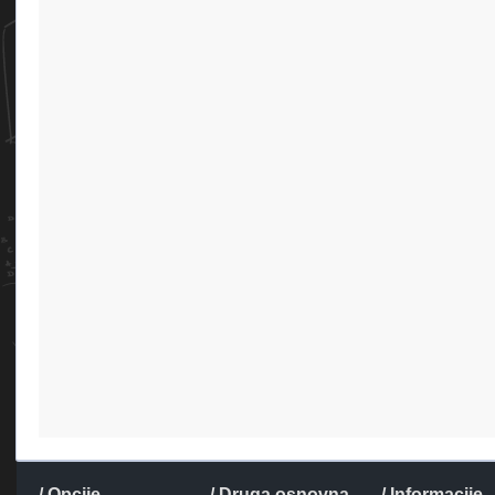
/ Opcije
/ Druga osnovna
/ Informacije