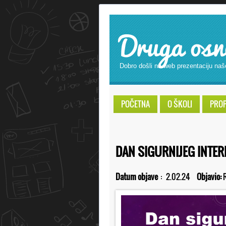
Druga osn
Dobro došli na web prezentaciju naš
POČETNA
O ŠKOLI
PROPI
DAN SIGURNIJEG INTER
Datum objave
:
2.02.24
Objavio: