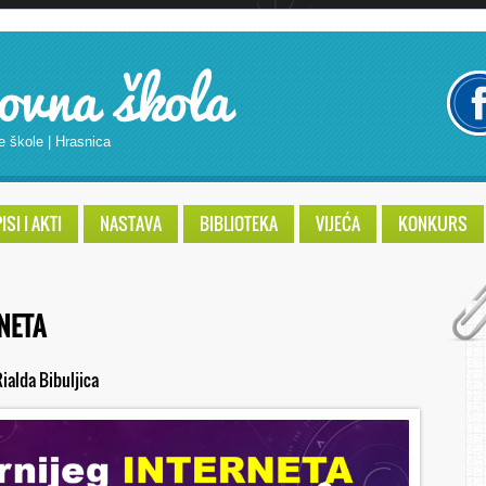
ovna škola
e škole | Hrasnica
SI I AKTI
NASTAVA
BIBLIOTEKA
VIJEĆA
KONKURS
NETA
Rialda Bibuljica