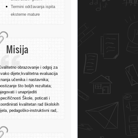
Termini održavanja ispita
eksterne mature
Misija
Kvalitetno obrazovanje i odgoj za
svako dijete;kvalitetna evaluacija
znanja učenika i nastavnika;
postizanje što boljih rezultata;
njegovati i unaprijediti
specifičnosti Škole, poticati i
koordinirati kvalitetan rad školskih
tijela, pedagoško-instruktivni rad,.