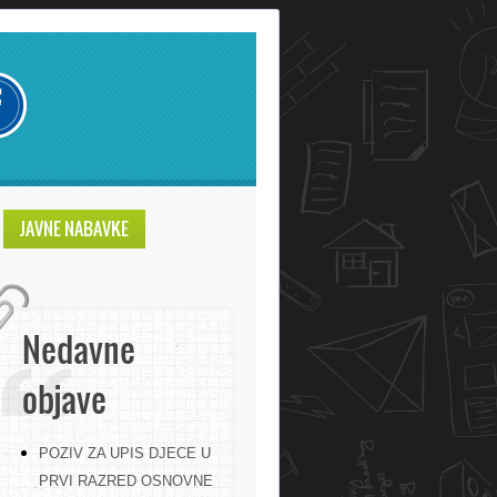
JAVNE NABAVKE
Nedavne
objave
POZIV ZA UPIS DJECE U
PRVI RAZRED OSNOVNE