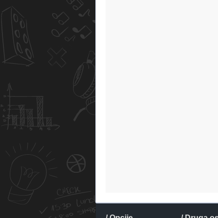
/ Opcije
/ Druga o