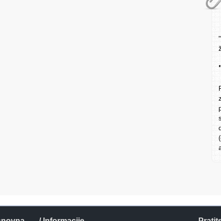
snovna
/ Informacije
Pratit