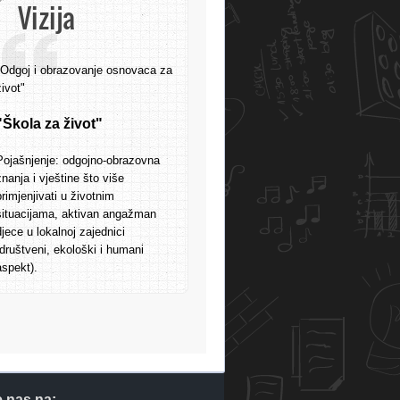
Vizija
"Odgoj i obrazovanje osnovaca za
život"
"Škola za život"
Pojašnjenje: odgojno-obrazovna
znanja i vještine što više
primjenjivati u životnim
situacijama, aktivan angažman
djece u lokalnoj zajednici
(društveni, ekološki i humani
aspekt).
e nas na: