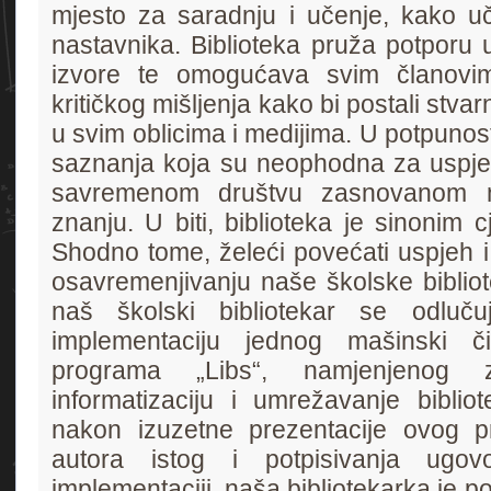
mjesto za saradnju i učenje, kako u
nastavnika. Biblioteka pruža potporu u
izvore te omogućava svim članovim
kritičkog mišljenja kako bi postali stvarn
u svim oblicima i medijima.
U potpunosti
saznanja koja su neophodna za uspje
savremenom društvu zasnovanom n
znanju. U biti, biblioteka je sinonim c
Shodno tome, želeći povećati uspjeh i 
osavremenjivanju naše školske bibliot
naš školski bibliotekar se odluč
implementaciju jednog mašinski čitl
programa „Libs“, namjenjenog za
informatizaciju i umrežavanje biblio
nakon izuzetne prezentacije ovog 
autora istog i potpisivanja ugo
implementaciji, naša bibliotekarka je 