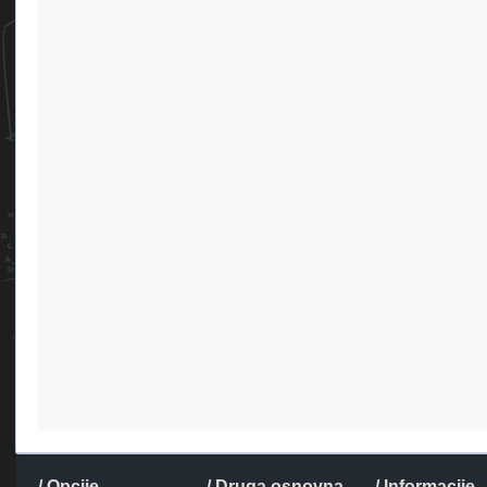
/ Opcije
/ Druga osnovna
/ Informacije