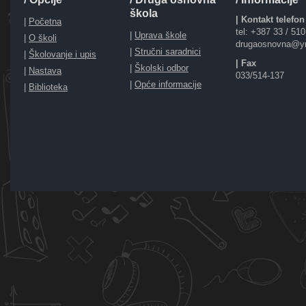
škola
| Kontakt telefon
|
Početna
tel: +387 33 / 51
|
Uprava škole
|
O školi
drugaosnovna@y
|
Stručni saradnici
|
Školovanje i upis
| Fax
|
Školski odbor
|
Nastava
033/514-137
|
Opće informacije
|
Biblioteka