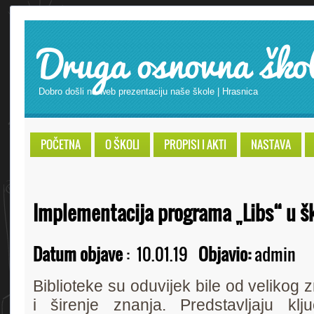
Druga osnovna ško
Dobro došli na web prezentaciju naše škole | Hrasnica
POČETNA
O ŠKOLI
PROPISI I AKTI
NASTAVA
Implementacija programa „Libs“ u šk
Datum objave
:
10.01.19
Objavio:
admin
Biblioteke su oduvijek bile od velikog 
i širenje znanja. Predstavljaju klj