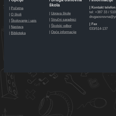
škola
| Kontakt telefon
|
Početna
tel: +387 33 / 51
|
Uprava škole
|
O školi
drugaosnovna@y
|
Stručni saradnici
|
Školovanje i upis
| Fax
|
Školski odbor
|
Nastava
033/514-137
|
Opće informacije
|
Biblioteka