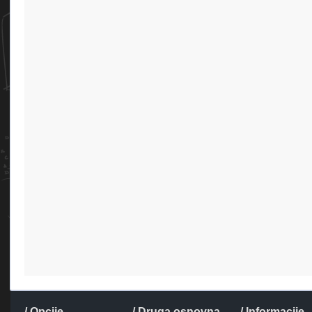
/ Opcije
/ Druga osnovna
/ Informacije