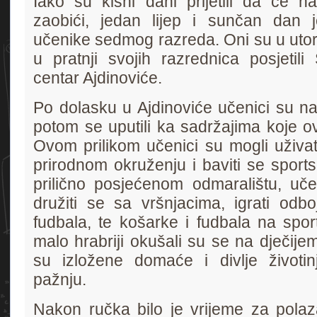
Iako su kišni dani prijetili da će n
zaobići, jedan lijep i sunčan dan
učenike sedmog razreda. Oni su u utor
u pratnji svojih razrednica posjetili 
centar Ajdinoviće.
Po dolasku u Ajdinoviće učenici su naj
potom se uputili ka sadržajima koje o
Ovom prilikom učenici su mogli uživat
prirodnom okruženju i baviti se sport
prilično posjećenom odmaralištu, učen
družiti se sa vršnjacima, igrati odboj
fudbala, te košarke i fudbala na spor
malo hrabriji okušali su se na dječijem
su izložene domaće i divlje životinje
pažnju.
Nakon ručka bilo je vrijeme za polaz