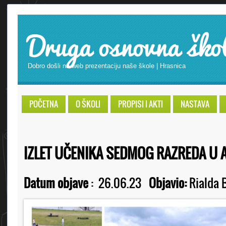
Druga osnovna ško
Dobro došli na web prezentaciju naše škole | Hrasnica
POČETNA
O ŠKOLI
PROPISI I AKTI
NASTAVA
IZLET UČENIKA SEDMOG RAZREDA U 
Datum objave
:
26.06.23
Objavio:
Rialda B