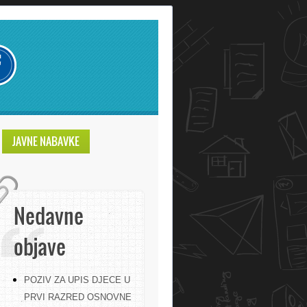
JAVNE NABAVKE
Nedavne
objave
POZIV ZA UPIS DJECE U
PRVI RAZRED OSNOVNE