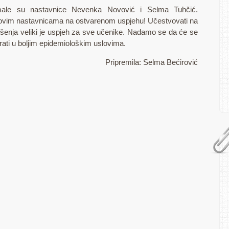
male su nastavnice Nevenka Novović i Selma Tuhčić.
hovim nastavnicama na ostvarenom uspjehu! Učestvovati na
enja veliki je uspjeh za sve učenike. Nadamo se da će se
irati u boljim epidemiološkim uslovima.
Pripremila: Selma Bećirović