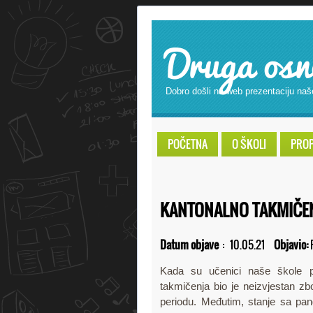
Druga osn
Dobro došli na web prezentaciju naš
POČETNA
O ŠKOLI
PROPI
KANTONALNO TAKMIČEN
Datum objave
:
10.05.21
Objavio:
Kada su učenici naše škole pr
takmičenja bio je neizvjestan z
periodu. Međutim, stanje sa pan