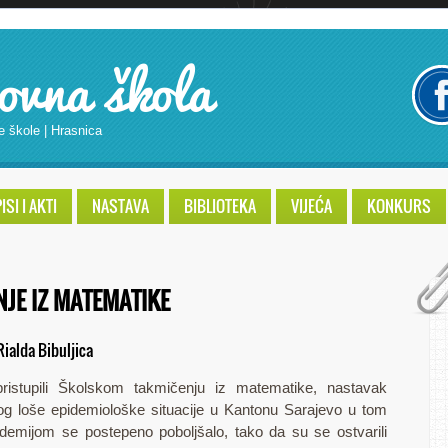
ovna škola
e škole | Hrasnica
SI I AKTI
NASTAVA
BIBLIOTEKA
VIJEĆA
KONKURS
JE IZ MATEMATIKE
Rialda Bibuljica
istupili Školskom takmičenju iz matematike, nastavak
bog loše epidemiološke situacije u Kantonu Sarajevo u tom
demijom se postepeno poboljšalo, tako da su se ostvarili