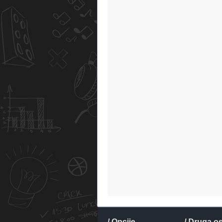
/ Opcije
/ Druga o