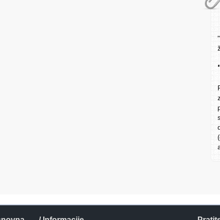
snovna
/ Informacije
Pratit