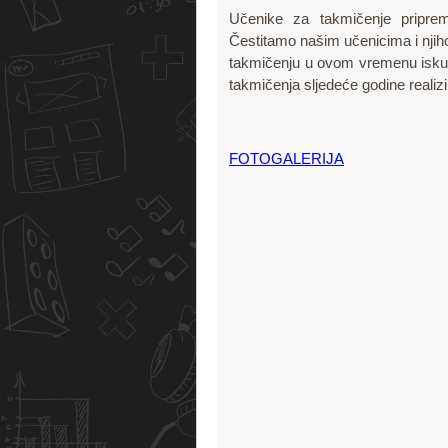
Učenike za takmičenje pripre
Čestitamo našim učenicima i nji
takmičenju u ovom vremenu iskuš
takmičenja sljedeće godine realiz
FOTOGALERIJA