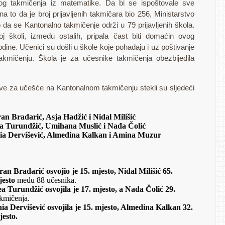
nog takmičenja iz matematike. Da bi se ispoštovale sve
 to da je broj prijavljenih takmičara bio 256, Ministarstvo
o da se Kantonalno takmičenje održi u 79 prijavljenih škola.
j školi, između ostalih, pripala čast biti domaćin ovog
ine. Učenici su došli u škole koje pohađaju i uz poštivanje
 takmičenju. Škola je za učesnike takmičenja obezbijedila
ve za učešće na Kantonalnom takmičenju stekli su sljedeći
an Bradarić, Asja Hadžić i Nidal Milišić
a Turundžić, Umihana Muslić i Nađa Čolić
ia Dervišević, Almedina Kalkan i Amina Muzur
an Bradarić osvojio je 15. mjesto, Nidal Milišić 65.
jesto
među 88 učesnika.
a Turundžić osvojila je 17. mjesto, a Nađa Čolić 29.
kmičenja.
ia Dervišević osvojila je 15. mjesto, Almedina Kalkan 32.
jesto.