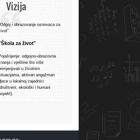
Vizija
"Odgoj i obrazovanje osnovaca za
život"
"Škola za život"
Pojašnjenje: odgojno-obrazovna
znanja i vještine što više
primjenjivati u životnim
situacijama, aktivan angažman
djece u lokalnoj zajednici
(društveni, ekološki i humani
aspekt).
e nas na: