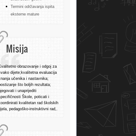
Termini održavanja ispita
eksterne mature
Misija
Kvalitetno obrazovanje i odgoj za
svako dijete;kvalitetna evaluacija
znanja učenika i nastavnika;
postizanje što boljih rezultata;
njegovati i unaprijediti
specifičnosti Škole, poticati i
koordinirati kvalitetan rad školskih
tijela, pedagoško-instruktivni rad,.