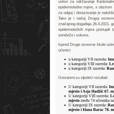
uslovi za održavanje Kantonal
epidemiološke mjere, s obzirom na
za odgoj i obrazovanje je naložil
Tako je i našoj Drugoj osnovno
značajnog događaja 26.4.2021. god
epidemioloških mjera pristupili
sendviče i sokove.
Ispred Druge osnovne škole uslo
učenici:
u kategoriji VII razreda:
Imr
u kategoriji VIII razreda:
Le
u kategoriji IX razreda:
Ran
Ostvareni su sljedeći rezultati:
U kategoriji VII razreda:
Imr
mjesto i Asja Hadžić 67. m
U kategoriji VIII razreda:
Le
mjesto
među 74 učesnika ta
U kategoriji IX razreda:
Ran
mjesto i Hana Barac 78. m