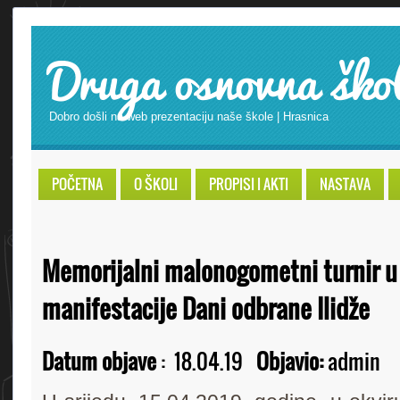
Druga osnovna ško
Dobro došli na web prezentaciju naše škole | Hrasnica
POČETNA
O ŠKOLI
PROPISI I AKTI
NASTAVA
Memorijalni malonogometni turnir u
manifestacije Dani odbrane Ilidže
Datum objave
:
18.04.19
Objavio:
admin