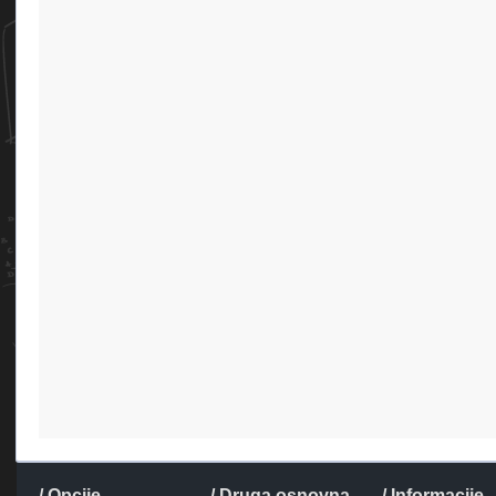
/ Opcije
/ Druga osnovna
/ Informacije