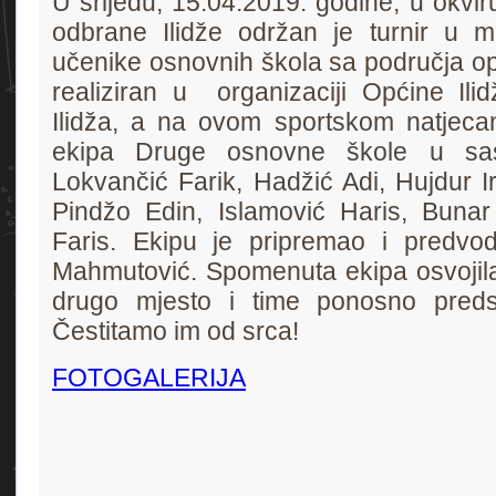
U srijedu, 15.04.2019. godine, u okvir
odbrane Ilidže održan je turnir u
učenike osnovnih škola sa područja op
realiziran u organizaciji Općine Ilid
Ilidža, a na ovom sportskom natjecan
ekipa Druge osnovne škole u sas
Lokvančić Farik, Hadžić Adi, Hujdur I
Pindžo Edin, Islamović Haris, Bunar
Faris. Ekipu je pripremao i predvod
Mahmutović. Spomenuta ekipa osvojila
drugo mjesto i time ponosno predst
Čestitamo im od srca!
FOTOGALERIJA