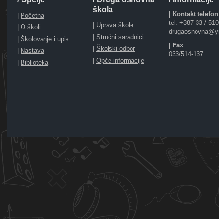
škola
| Kontakt telefon
|
Početna
tel: +387 33 / 51
|
Uprava škole
|
O školi
drugaosnovna@y
|
Stručni saradnici
|
Školovanje i upis
| Fax
|
Školski odbor
|
Nastava
033/514-137
|
Opće informacije
|
Biblioteka