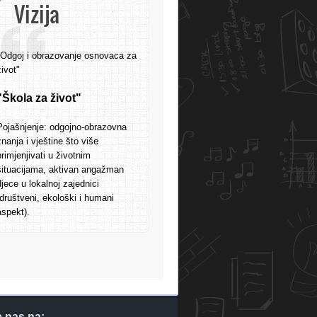
Vizija
"Odgoj i obrazovanje osnovaca za
život"
"Škola za život"
Pojašnjenje: odgojno-obrazovna
znanja i vještine što više
primjenjivati u životnim
situacijama, aktivan angažman
djece u lokalnoj zajednici
(društveni, ekološki i humani
aspekt).
e nas na: