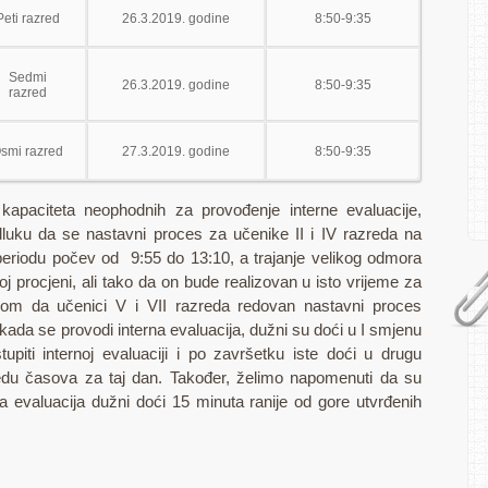
Peti razred
26.3.2019. godine
8:50-9:35
Sedmi
26.3.2019. godine
8:50-9:35
razred
smi razred
27.3.2019. godine
8:50-9:35
 kapaciteta neophodnih za provođenje interne evaluacije,
dluku da se nastavni proces za učenike II i IV razreda na
u periodu počev od 9:55 do 13:10, a trajanje velikog odmora
toj procjeni, ali tako da on bude realizovan u isto vrijeme za
irom da učenici V i VII razreda redovan nastavni proces
 kada se provodi interna evaluacija, dužni su doći u I smjenu
piti internoj evaluaciji i po završetku iste doći u drugu
u časova za taj dan. Također, želimo napomenuti da su
na evaluacija dužni doći 15 minuta ranije od gore utvrđenih
19.3.2019.godine