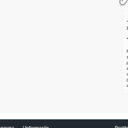
snovna
/ Informacije
Pratit