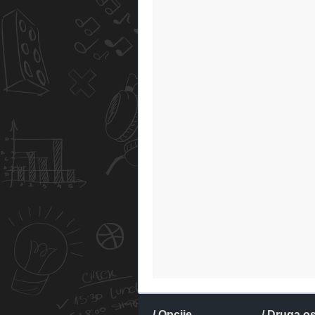
/ Opcije
/ Druga o