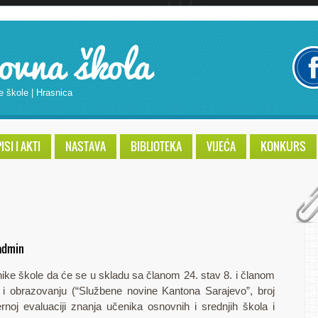
ovna škola
e škole | Hrasnica
SI I AKTI
NASTAVA
BIBLIOTEKA
VIJEĆA
KONKURS
admin
ke škole da će se u skladu sa članom 24. stav 8. i članom
 obrazovanju (“Službene novine Kantona Sarajevo”, broj
ernoj evaluaciji znanja učenika osnovnih i srednjih škola i