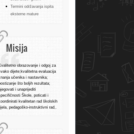
Termini održavanja ispita
eksterne mature
Misija
Kvalitetno obrazovanje i odgoj za
svako dijete;kvalitetna evaluacija
znanja učenika i nastavnika;
postizanje što boljih rezultata;
njegovati i unaprijediti
specifičnosti Škole, poticati i
koordinirati kvalitetan rad školskih
tijela, pedagoško-instruktivni rad,.