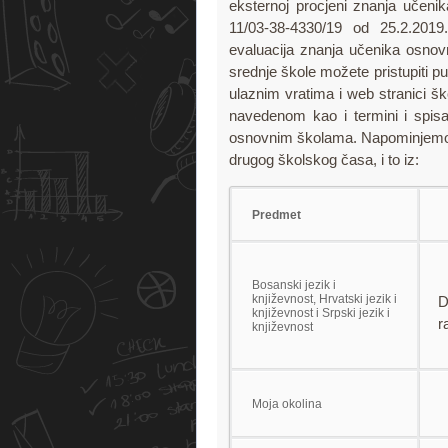
eksternoj procjeni znanja učeni
11/03-38-4330/19 od 25.2.2019
evaluacija znanja učenika osnovn
srednje škole možete pristupiti p
ulaznim vratima i web stranici š
navedenom kao i termini i spisa
osnovnim školama. Napominjemo, da
drugog školskog časa, i to iz:
Predmet
Bosanski jezik i
književnost, Hrvatski jezik i
D
književnost i Srpski jezik i
r
književnost
Moja okolina