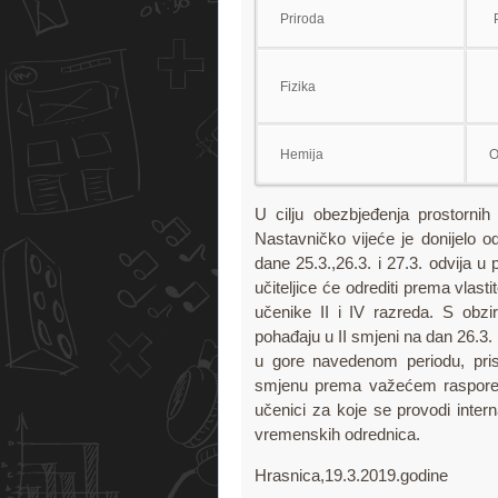
Priroda
Fizika
Hemija
O
U cilju obezbjeđenja prostornih
Nastavničko vijeće je donijelo o
dane 25.3.,26.3. i 27.3. odvija 
učiteljice će odrediti prema vlasti
učenike II i IV razreda. S obz
pohađaju u II smjeni na dan 26.3.
u gore navedenom periodu, pristu
smjenu prema važećem raspored
učenici za koje se provodi inter
vremenskih odrednica.
Hrasnica,