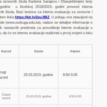
ka osnovnih škola Kantona Sarajevo i Obavještenjem broj:
.godine u školskoj 2018/2019. godini provesti interna
ih škola. Bazi testova za internu evaluaciju za osnovne i
utem linka
https://bit.ly/2pyJIBZ
. U prilogu ove obavijesti na
kole (www.osdruga.edu.ba), nalaze se detaljne informacije o
k nastavnih predmeta za provođenje interne evaluacije u
 će se interna evaluacija realizirati u prvoj smjeni u toku
Razred
Datum
Vrijeme
rugi
25.03.2019. godine
8:50-9:35
azred
Četvrti
25.03.2019. godine
8:50-9:35
razred