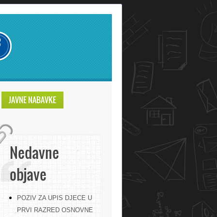
JAVNE NABAVKE
Nedavne
objave
POZIV ZA UPIS DJECE U
PRVI RAZRED OSNOVNE