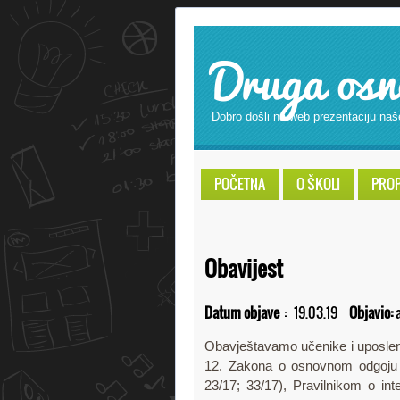
Druga osn
Dobro došli na web prezentaciju naš
POČETNA
O ŠKOLI
PROPI
Obavijest
Datum objave
:
19.03.19
Objavio:
Obavještavamo učenike i uposleni
12. Zakona o osnovnom odgoju i
23/17; 33/17), Pravilnikom o int