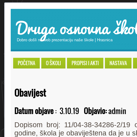
Druga osnovna ško
Dobro došli na web prezentaciju naše škole | Hrasnica
POČETNA
O ŠKOLI
PROPISI I AKTI
NASTAVA
Obavijest
Datum objave
:
3.10.19
Objavio:
admin
Dopisom broj: 11/04-38-34286-2/19 
godine, škola je obaviještena da je u 