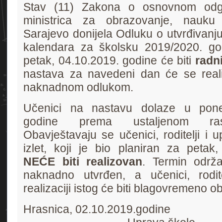
Stav (11) Zakona o osnovnom odgo
ministrica za obrazovanje, nauk
Sarajevo donijela Odluku o utvrđivanj
kalendara za školsku 2019/2020. god
petak, 04.10.2019. godine će biti
radn
nastava za navedeni dan će se reali
naknadnom odlukom.
Učenici na nastavu dolaze u poned
godine prema ustaljenom ras
Obavještavaju se učenici, roditelji i u
izlet, koji je bio planiran za petak,
NEĆE biti realizovan
. Termin održa
naknadno utvrđen, a učenici, rodite
realizaciji istog će biti blagovremeno ob
Hrasnica, 02.10.2