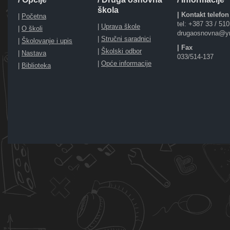
škola
| Kontakt telefon
|
Početna
tel: +387 33 / 51
|
Uprava škole
|
O školi
drugaosnovna@y
|
Stručni saradnici
|
Školovanje i upis
| Fax
|
Školski odbor
|
Nastava
033/514-137
|
Opće informacije
|
Biblioteka