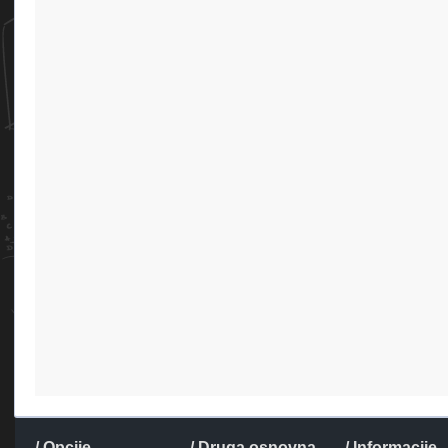
/ Opcije
/ Druga osnovna
/ Informacije