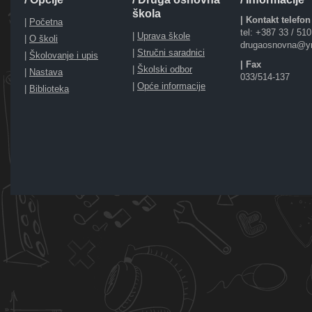
škola
| Kontakt telefon
|
Početna
tel: +387 33 / 51
|
Uprava škole
|
O školi
drugaosnovna@y
|
Stručni saradnici
|
Školovanje i upis
| Fax
|
Školski odbor
|
Nastava
033/514-137
|
Opće informacije
|
Biblioteka