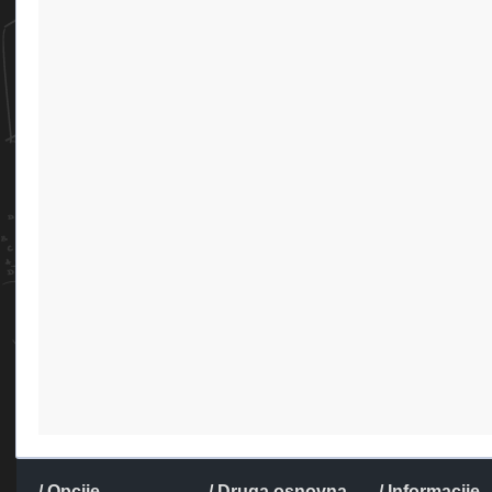
/ Opcije
/ Druga osnovna
/ Informacije