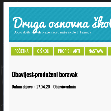
Druga osnovna ško
Dobro došli na web prezentaciju naše škole | Hrasnica
POČETNA
O ŠKOLI
PROPISI I AKTI
NASTAVA
Obavijest-produženi boravak
Datum objave
:
27.04.20
Objavio:
admin