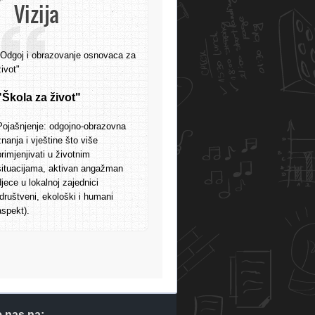
Vizija
"Odgoj i obrazovanje osnovaca za
život"
"Škola za život"
Pojašnjenje: odgojno-obrazovna
znanja i vještine što više
primjenjivati u životnim
situacijama, aktivan angažman
djece u lokalnoj zajednici
(društveni, ekološki i humani
aspekt).
e nas na: