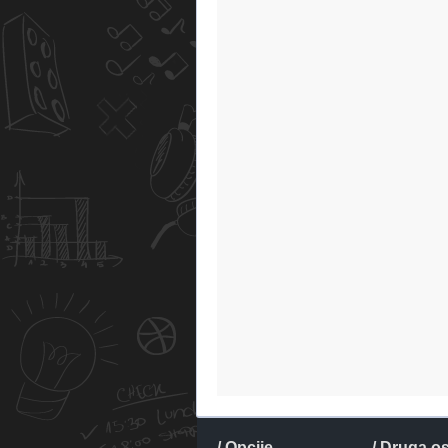
/ Opcije
/ Druga o