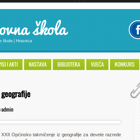
ovna škola
e škole | Hrasnica
SI I AKTI
NASTAVA
BIBLIOTEKA
VIJEĆA
KONKURS
 geografije
:
admin
 XXII Općinsko takmičenje iz geografije za devete razrede