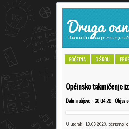
Druga osn
Dobro došli na web prezentaciju naš
POČETNA
O ŠKOLI
PROPI
Općinsko takmičenje iz
Datum objave
:
30.04.20
Objavio
U utorak, 10.03.2020. održano je