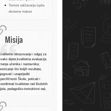
Termini održavanja ispita
eksterne mature
Misija
Kvalitetno obrazovanje i odgoj za
svako dijete;kvalitetna evaluacija
znanja učenika i nastavnika;
postizanje što boljih rezultata;
njegovati i unaprijediti
specifičnosti Škole, poticati i
koordinirati kvalitetan rad školskih
tijela, pedagoško-instruktivni rad,.