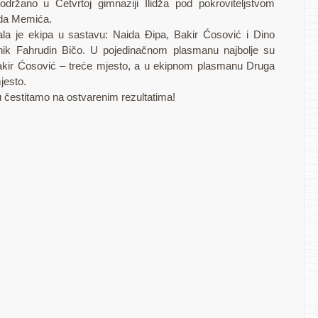
držano u Četvrtoj gimnaziji Ilidža pod pokroviteljstvom
ida Memića.
la je ekipa u sastavu: Naida Đipa, Bakir Ćosović i Dino
vnik Fahrudin Bičo. U pojedinačnom plasmanu najbolje su
 Bakir Ćosović – treće mjesto, a u ekipnom plasmanu Druga
jesto.
 čestitamo na ostvarenim rezultatima!