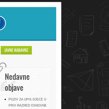
JAVNE NABAVKE
Nedavne
objave
POZIV ZA UPIS DJECE U
PRVI RAZRED OSNOVNE