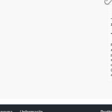
snovna
/ Informacije
Pratit