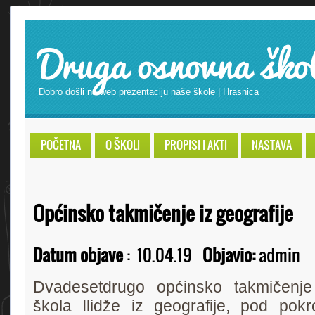
Druga osnovna ško
Dobro došli na web prezentaciju naše škole | Hrasnica
POČETNA
O ŠKOLI
PROPISI I AKTI
NASTAVA
Općinsko takmičenje iz geografije
Datum objave
:
10.04.19
Objavio:
admin
Dvadesetdrugo općinsko takmičenje
škola Ilidže iz geografije, pod pokr