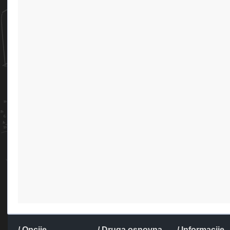
/ Opcije
/ Druga osnovna
/ Informacije