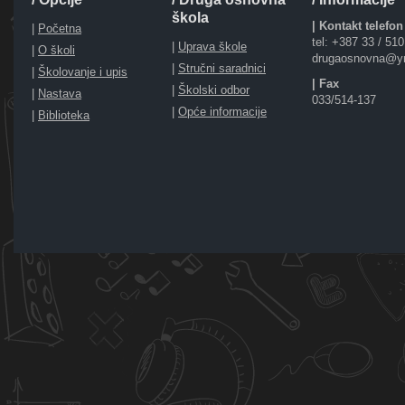
škola
| Kontakt telefon
|
Početna
tel: +387 33 / 51
|
Uprava škole
|
O školi
drugaosnovna@y
|
Stručni saradnici
|
Školovanje i upis
| Fax
|
Školski odbor
|
Nastava
033/514-137
|
Opće informacije
|
Biblioteka