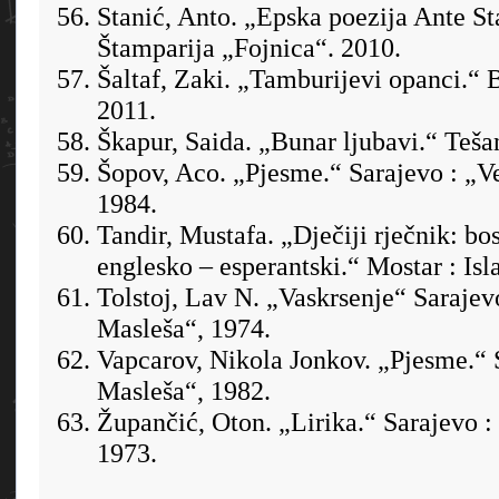
Stanić, Anto. „Epska poezija Ante St
Štamparija „Fojnica“. 2010.
Šaltaf, Zaki. „Tamburijevi opanci.“ 
2011.
Škapur, Saida. „Bunar ljubavi.“ Tešan
Šopov, Aco. „Pjesme.“ Sarajevo : „V
1984.
Tandir, Mustafa. „Dječiji rječnik: bo
englesko – esperantski.“ Mostar : Isl
Tolstoj, Lav N. „Vaskrsenje“ Sarajev
Masleša“, 1974.
Vapcarov, Nikola Jonkov. „Pjesme.“ 
Masleša“, 1982.
Župančić, Oton. „Lirika.“ Sarajevo :
1973.