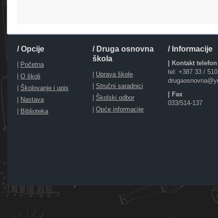
/ Opcije
/ Druga osnovna
/ Informacije
škola
| Kontakt telefon
|
Početna
tel: +387 33 / 51
|
Uprava škole
|
O školi
drugaosnovna@y
|
Stručni saradnici
|
Školovanje i upis
| Fax
|
Školski odbor
|
Nastava
033/514-137
|
Opće informacije
|
Biblioteka