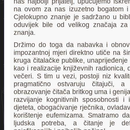
naš najbolji prijatelj, upućujemo iskre
na ovom za nas izuzetno bogatom i 
Cjelokupno znanje je sadržano u bibl
oduvijek bile od velikog značaja za 
znanja.
Držimo do toga da nabavka i obnov
impozantnoj mjeri direktno utiče na ši
kruga čitalačke publike, unaprijeđenj
kao i realizacije književnih radionica, 
večeri. S tim u vezi, postoji niz kvalit
pragmatično ostvaruju čitajuči, 
obrazovanje čitača britkog uma i genija
razvijanje kognitivnih sposobnosti i 
djeteta, obogaćivanje rječnika, ovlad
korištenje eufemizama. Smatramo da 
ljudska potreba, a čitanje je def