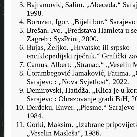
Bajramović, Salim. „Abeceda.“ Sara
1998.
Borozan, Igor. „Bijeli bor.“ Sarajev
Brešan, Ivo. „Predstava Hamleta u s
Zagreb : SysPrint, 2000.
Bujas, Željko. „Hrvatsko ili srpsko –
enciklopedijski rječnik.“ Grafički z
Camus, Albert. „Stranac.“ „Veselin 
Čorambegović Jamaković, Fatima. „C
Sarajevo : „Nova Svjetlost“, 2022.
Demirovski, Hatidža. „Klica je u kori
Sarajevo : Obrazovanje gradi BiH, 2
Đerđeku, Enver. „Pjesme.“ Sarajevo 
1984.
Gorki, Maksim. „Izabrane pripovijetk
„Veselin Masleša“, 1986.