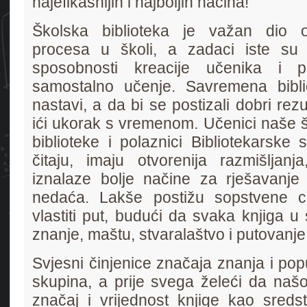
najefikasnijih i najboljih načina!
Školska biblioteka je važan dio o
procesa u školi, a zadaci iste su r
sposobnosti kreacije učenika i po
samostalno učenje. Savremena bibli
nastavi, a da bi se postizali dobri rezu
ići ukorak s vremenom. Učenici naše šk
biblioteke i polaznici Bibliotekarske 
čitaju, imaju otvorenija razmišljanja
iznalaze bolje načine za rješavanje 
nedaća. Lakše postižu sopstvene ci
vlastiti put, budući da svaka knjiga u 
znanje, maštu, stvaralaštvo i putovanje
Svjesni činjenice značaja znanja i popu
skupina, a prije svega želeći da naš
značaj i vrijednost knjige kao sredst