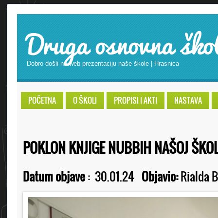
Druga osnovna ško
Dobro došli na web prezentaciju naše škole | Hrasnica
POČETNA
O ŠKOLI
PROPISI I AKTI
NASTAVA
POKLON KNJIGE NUBBIH NAŠOJ ŠKOL
Datum objave
:
30.01.24
Objavio:
Rialda B