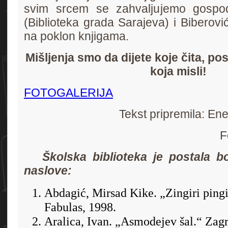
svim srcem se zahvaljujemo gospod
(Biblioteka grada Sarajeva) i Biberov
na poklon knjigama.
Mišljenja smo da dijete koje čita, po
koja misli!
FOTOGALERIJA
Tekst pripremila: En
F
Školska biblioteka je postala bog
naslove:
Abdagić, Mirsad Kike. „Zingiri ping
Fabulas, 1998.
Aralica, Ivan. „Asmodejev šal.“ Zagr