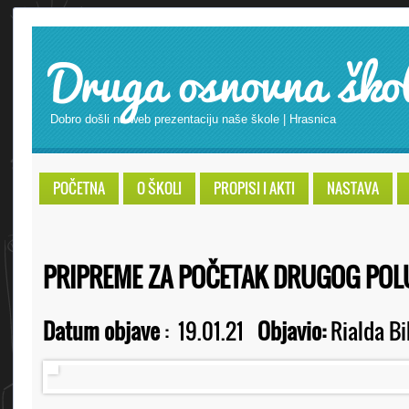
Druga osnovna ško
Dobro došli na web prezentaciju naše škole | Hrasnica
POČETNA
O ŠKOLI
PROPISI I AKTI
NASTAVA
PRIPREME ZA POČETAK DRUGOG POL
Datum objave
:
19.01.21
Objavio:
Rialda Bi