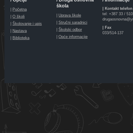
škola
| Kontakt telefon
|
Početna
tel: +387 33 / 51
|
Uprava škole
|
O školi
drugaosnovna@y
|
Stručni saradnici
|
Školovanje i upis
| Fax
|
Školski odbor
|
Nastava
033/514-137
|
Opće informacije
|
Biblioteka