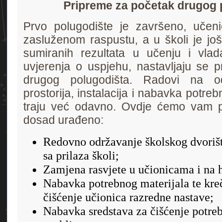
Pripreme za početak drugog 
Prvo polugodište je završeno, učen
zasluženom raspustu, a u školi je još
sumiranih rezultata u učenju i vlada
uvjerenja o uspjehu, nastavljaju se 
drugog polugodišta.
Radovi na od
prostorija, instalacija i nabavka potreb
traju već odavno. Ovdje ćemo vam po
dosad urađeno:
Redovno održavanje školskog dvorišta
sa prilaza školi;
Zamjena rasvjete u učionicama i na 
Nabavka potrebnog materijala te kreč
čišćenje učionica razredne nastave;
Nabavka sredstava za čišćenje potreb