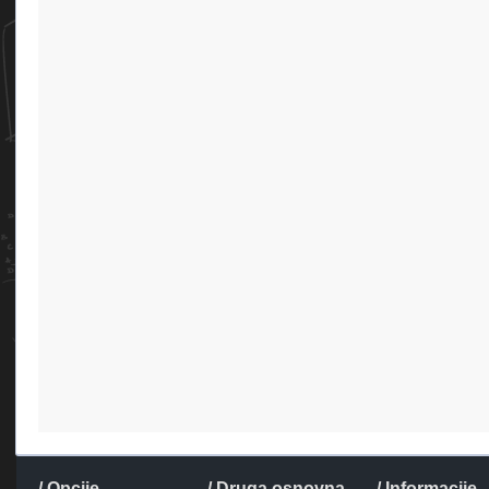
/ Opcije
/ Druga osnovna
/ Informacije