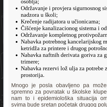
osoblja;
Održavanje i provjera sigurnosnog si
nadzora u školi;
Krečenje radijatora u učionicama;
Čišćenje kanalizacionog sistema i o
Održavanje kompletnog protivpožarno
Nabavka potrebnog kancelarijskog ma
ketridža za printere i drugog potrošn
Nabavka naftnih derivata goriva za gr
trimere;
Nabavka rezervi lož ulja za potrebe 
prostorija.
Mnogo je posla obavljeno pa može
spremno za povratak u školske klup
nam to i epidemiološka situacija o
svima bude sretan početak drugog pol