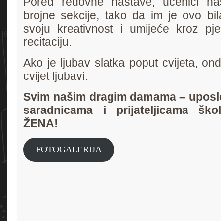
Pored redovne nastave, učenici na
brojne sekcije, tako da im je ovo bil
svoju kreativnost i umijeće kroz pj
recitaciju.
Ako je ljubav slatka poput cvijeta, ond
cvijet ljubavi.
Svim našim dragim damama – uposl
saradnicama i prijateljicama š
ŽENA!
FOTOGALERIJA