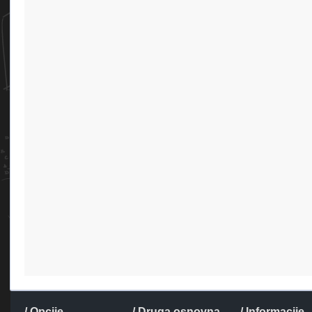
/ Opcije
/ Druga osnovna
/ Informacije