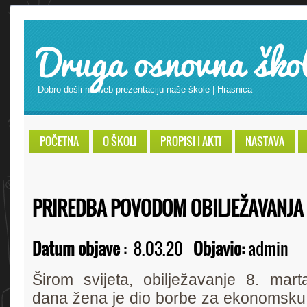
Druga osnovna ško
Dobro došli na web prezentaciju naše škole | Hrasnica
POČETNA
O ŠKOLI
PROPISI I AKTI
NASTAVA
PRIREDBA POVODOM OBILJEŽAVANJA
Datum objave
:
8.03.20
Objavio:
admin
Širom svijeta, obilježavanje 8. ma
dana žena je dio borbe za ekonomsku, p