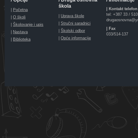
škola
| Kontakt telefon
|
Početna
tel: +387 33 / 51
|
Uprava škole
|
O školi
drugaosnovna@y
|
Stručni saradnici
|
Školovanje i upis
| Fax
|
Školski odbor
|
Nastava
033/514-137
|
Opće informacije
|
Biblioteka