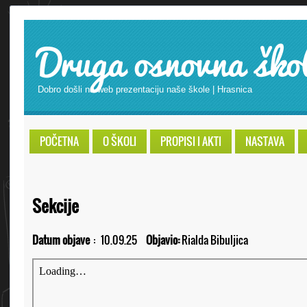
Druga osnovna ško
Dobro došli na web prezentaciju naše škole | Hrasnica
POČETNA
O ŠKOLI
PROPISI I AKTI
NASTAVA
Sekcije
Datum objave
:
10.09.25
Objavio:
Rialda Bibuljica