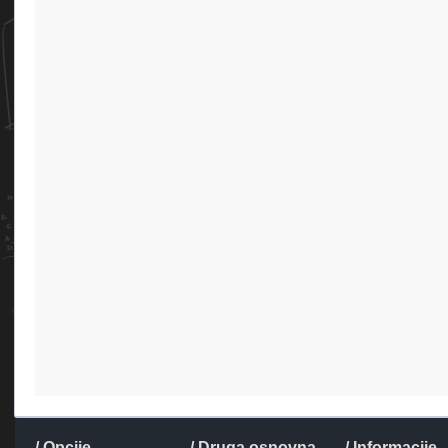
/ Opcije
/ Druga osnovna
/ Informacije