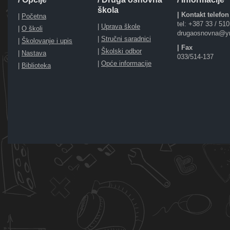
škola
| Kontakt telefon
|
Početna
tel: +387 33 / 51
|
Uprava škole
|
O školi
drugaosnovna@y
|
Stručni saradnici
|
Školovanje i upis
| Fax
|
Školski odbor
|
Nastava
033/514-137
|
Opće informacije
|
Biblioteka