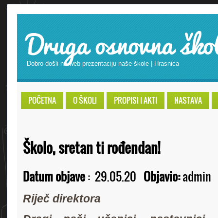
Druga osnovna ško
Dobro došli na web prezentaciju naše škole | Hrasnica
POČETNA
O ŠKOLI
PROPISI I AKTI
NASTAVA
Školo, sretan ti rođendan!
Datum objave
:
29.05.20
Objavio:
admin
Riječ direktora