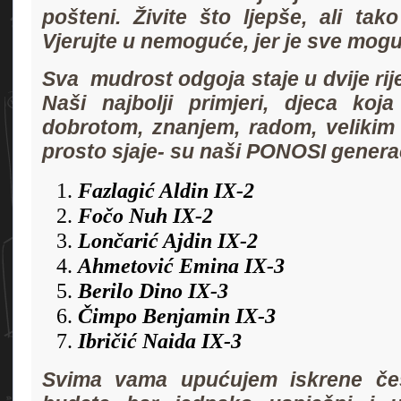
pošteni. Živite što ljepše, ali tak
Vjerujte u nemoguće, jer je sve mog
Sva mudrost odgoja staje u dvije rije
Naši najbolji primjeri, djeca koja
dobrotom, znanjem, radom, velikim
prosto sjaje- su naši PONOSI generac
Fazlagić Aldin IX-2
Fočo Nuh IX-2
Lončarić Ajdin IX-2
Ahmetović Emina IX-3
Berilo Dino IX-3
Čimpo Benjamin IX-3
Ibričić Naida IX-3
Svima vama upućujem iskrene čes