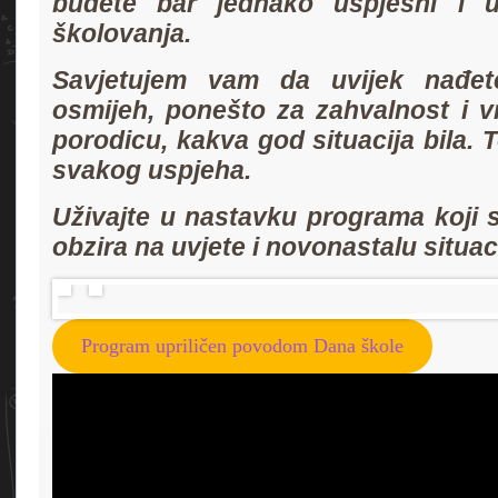
budete bar jednako uspješni i 
školovanja.
Savjetujem vam da uvijek nađet
osmijeh, ponešto za zahvalnost i v
porodicu, kakva god situacija bila. T
svakog uspjeha.
Uživajte u nastavku programa koji 
obzira na uvjete i novonastalu situa
Program upriličen povodom Dana škole