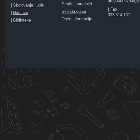
drugaosnovna@y
|
Stručni saradnici
|
Školovanje i upis
| Fax
|
Školski odbor
|
Nastava
033/514-137
|
Opće informacije
|
Biblioteka