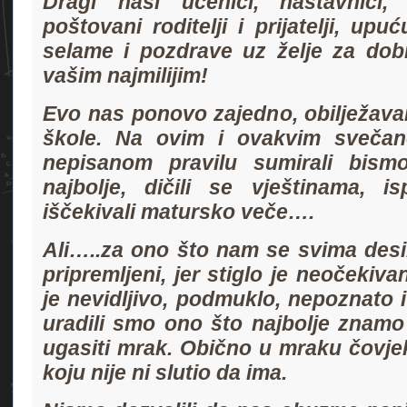
Dragi naši učenici, nastavnici, 
poštovani roditelji i prijatelji, u
selame i pozdrave uz želje za dob
vašim najmilijim!
Evo nas ponovo zajedno, obilježav
škole. Na ovim i ovakvim sveča
nepisanom pravilu sumirali bismo 
najbolje, dičili se vještinama, is
iščekivali matursko veče….
Ali…..za ono što nam se svima desil
pripremljeni, jer stiglo je neočekiv
je nevidljivo, podmuklo, nepoznato 
uradili smo ono što najbolje znamo ra
ugasiti mrak. Obično u mraku čovj
koju nije ni slutio da ima.