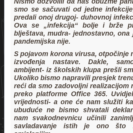
Nismo dozvolili da nas obuzme panik
smo se sačuvati od jedne infekcij
predali onoj drugoj- duhovnoj infek
Ova se „infekcija“ bolje i brže pre
blještava, mudra- jednostavno, ona 
pandemijska nije.
S pojavom korona virusa, otpočinje no
izvođenja nastave. Dakle, sam
ambijent- iz školskih klupa prešli sm
Ukoliko bismo napravili presjek tre
reći da smo zadovoljni realizacijom
preko platforme Office 365. Uvidj
vrijednosti- a one će nam služiti 
ubuduće ne bismo shvatali deklara
nam svakodnevnicu učinili zaniml
savladavanje istih je ono što