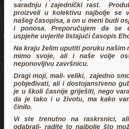
saradnju i zajednički rast. Produ
proizveli u kolektivu najbolje se 
našeg časopisa, a on u meni budi osj
i ponosa. Preporučujem da se 
uspjehe uvjerite listajući časopis E
Na kraju želim uputiti poruku našim 
mimo svoje, ali i naše volje ost
neponovljivu završnicu.
Dragi moji, mali- veliki, zajedno smo
pobjeđivati, ali i dostojanstveno gub
je u školi časnije griješiti, nego va
da je tako i u životu, ma kako va
činilo.
Vi ste trenutno na raskrsnici, a
odabrali- radite to najbolje što mož