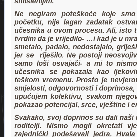
smislenijim.
Ne negiram poteškoće koje smo
početku, nije lagan zadatak ostvar
učesnika u ovom procesu. Ali, isto 
tvrdim da je vrijedilo- …i kad je u mra
smetalo, padalo, nedostajalo, griješil
jer se riješilo. Ne postoji neosvoji
samo loši osvajači- a mi to nismo
učesnika se pokazala kao ljekov
teškom vremenu. Prosto je nevjerov
smjelosti, odgovornosti i doprinosa, 
upućujem kolektivu, svakom njegovo
pokazao potencijal, srce, vještine i 
Svakako, svoj doprinos su dali naši uč
roditelji. Nismo mogli okretati vj
zajednički podešavali jedra. Hval