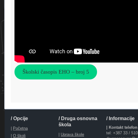
Školski časopis EHO – broj 5
/ Opcije
/ Druga osnovna
/ Informacije
škola
| Kontakt telefon
|
Početna
tel: +387 33 / 51
|
Uprava škole
|
O školi