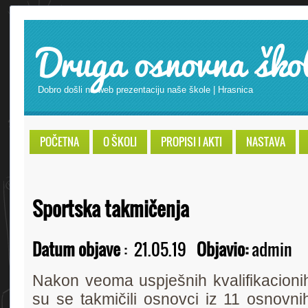
Druga osnovna ško
Dobro došli na web prezentaciju naše škole | Hrasnica
POČETNA
O ŠKOLI
PROPISI I AKTI
NASTAVA
Sportska takmičenja
Datum objave
:
21.05.19
Objavio:
admin
Nakon veoma uspješnih kvalifikacioni
su se takmičili osnovci iz 11 osnovni