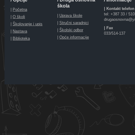
škola
| Kontakt telefon
|
Početna
tel: +387 33 / 51
|
Uprava škole
|
O školi
drugaosnovna@y
|
Stručni saradnici
|
Školovanje i upis
| Fax
|
Školski odbor
|
Nastava
033/514-137
|
Opće informacije
|
Biblioteka