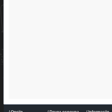
/ Opcije
/ Druga osnovna
/ Informacije