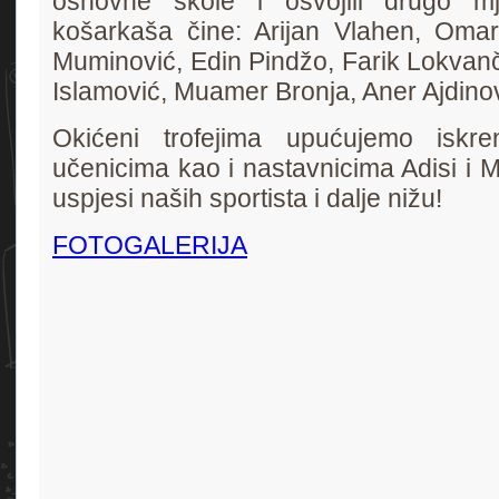
osnovne škole i osvojili drugo mj
košarkaša čine: Arijan Vlahen, Om
Muminović, Edin Pindžo, Farik Lokvanči
Islamović, Muamer Bronja, Aner Ajdinovi
Okićeni trofejima upućujemo iskre
učenicima kao i nastavnicima Adisi i M
uspjesi naših sportista i dalje nižu!
FOTOGALERIJA