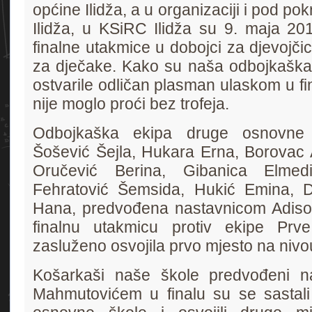
općine Ilidža, a u organizaciji i pod po
Ilidža, u KSiRC Ilidža su 9. maja 20
finalne utakmice u dobojci za djevojčic
za dječake. Kako su naša odbojkaška
ostvarile odličan plasman ulaskom u fi
nije moglo proći bez trofeja.
Odbojkaška ekipa druge osnovne 
Šošević Šejla, Hukara Erna, Borovac 
Oručević Berina, Gibanica Elmed
Fehratović Šemsida, Hukić Emina, D
Hana, predvođena nastavnicom Adisom
finalnu utakmicu protiv ekipe Prv
zasluženo osvojila prvo mjesto na nivou
Košarkaši naše škole predvođeni n
Mahmutovićem u finalu su se sastal