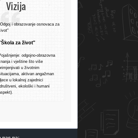
Vizija
"Odgoj i obrazovanje osnovaca za
život"
"Škola za život"
Pojašnjenje: odgojno-obrazovna
znanja i vještine što više
primjenjivati u životnim
situacijama, aktivan angažman
djece u lokalnoj zajednici
(društveni, ekološki i humani
aspekt).
e nas na: