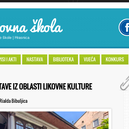
ovna škola
e škole | Hrasnica
SI I AKTI
NASTAVA
BIBLIOTEKA
VIJEĆA
KONKURS
TAVE IZ OBLASTI LIKOVNE KULTURE
Rialda Bibuljica