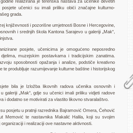
. godine realizirana je terenska nastava za učenike devetih
osjete učenici su imali priliku obići značajne kulturno-
našeg grada.
j književnosti i pozorišne umjetnosti Bosne i Hercegovine,
snovnih i srednjih škola Kantona Sarajevo u galeriji „Mak“,
njstva.
rganizirane posjete, učenicima je omogućeno neposredno
 djelima, muzejskim postavkama i tradicijskim zanatima.
zvoju sposobnosti opažanja i analize, podstiče kreativno
 te produbljuje razumijevanje kulturne baštine i historijskog
ete bila je Izložba likovnih radova učenika osnovnih i
 galeriji „Mak“, gdje su učenici imali priliku vidjeti radove
va i dodatno se motivirati za vlastito likovno stvaralaštvo.
li su posjetu u pratnji razrednika Bajramović Omera, Ćehović
ut Memović te nastavnika Makalić Halila, koji su svojim
rganizaciji i realizaciji ove nastavne aktivnosti.