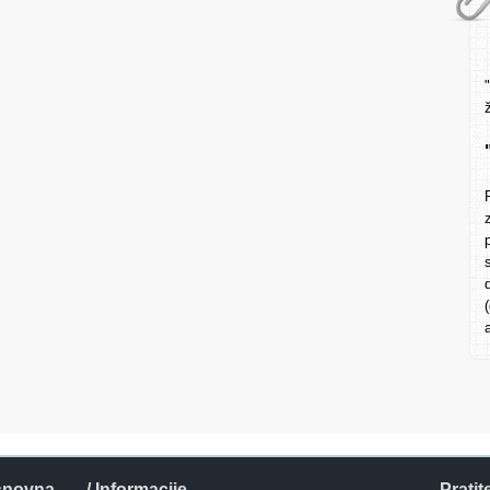
snovna
/ Informacije
Pratit