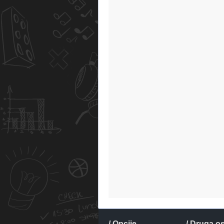
/ Opcije
/ Druga o