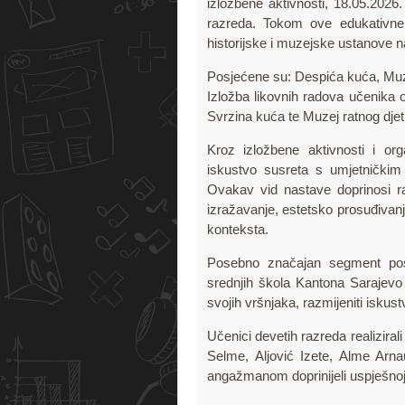
izložbene aktivnosti, 18.05.2026
razreda. Tokom ove edukativne p
historijske i muzejske ustanove 
Posjećene su: Despića kuća, Muze
Izložba likovnih radova učenika o
Svrzina kuća te Muzej ratnog djeti
Kroz izložbene aktivnosti i o
iskustvo susreta s umjetničkim
Ovakav vid nastave doprinosi ra
izražavanje, estetsko prosuđivanje
konteksta.
Posebno značajan segment posj
srednjih škola Kantona Sarajevo u
svojih vršnjaka, razmijeniti iskust
Učenici devetih razreda realizira
Selme, Aljović Izete, Alme Arna
angažmanom doprinijeli uspješnoj o