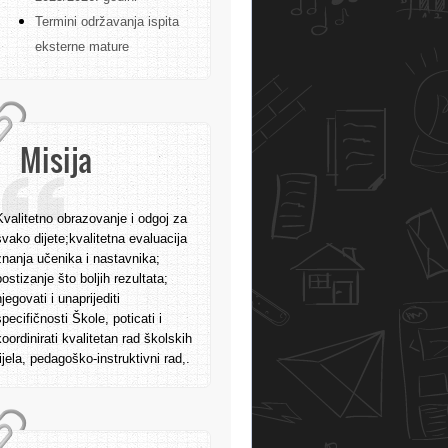
Termini održavanja ispita
eksterne mature
Misija
Kvalitetno obrazovanje i odgoj za
svako dijete;kvalitetna evaluacija
znanja učenika i nastavnika;
postizanje što boljih rezultata;
njegovati i unaprijediti
specifičnosti Škole, poticati i
koordinirati kvalitetan rad školskih
tijela, pedagoško-instruktivni rad,.