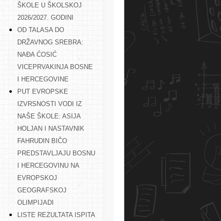
ŠKOLE U ŠKOLSKOJ
2026/2027. GODINI
OD TALASA DO
DRŽAVNOG SREBRA:
NAĐA ĆOSIĆ
VICEPRVAKINJA BOSNE
I HERCEGOVINE
PUT EVROPSKE
IZVRSNOSTI VODI IZ
NAŠE ŠKOLE: ASIJA
HOLJAN I NASTAVNIK
FAHRUDIN BIČO
PREDSTAVLJAJU BOSNU
I HERCEGOVINU NA
EVROPSKOJ
GEOGRAFSKOJ
OLIMPIJADI
LISTE REZULTATA ISPITA