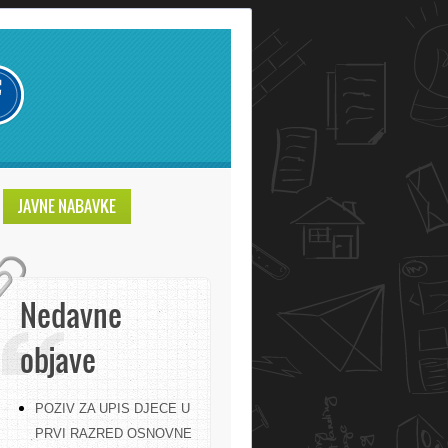
JAVNE NABAVKE
Nedavne
objave
POZIV ZA UPIS DJECE U
PRVI RAZRED OSNOVNE