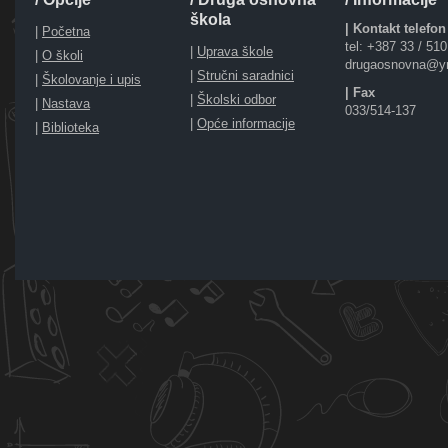
škola
| Kontakt telefon
|
Početna
tel: +387 33 / 51
|
Uprava škole
|
O školi
drugaosnovna@y
|
Stručni saradnici
|
Školovanje i upis
| Fax
|
Školski odbor
|
Nastava
033/514-137
|
Opće informacije
|
Biblioteka