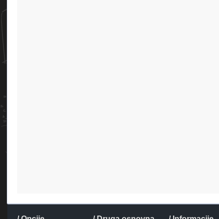
/ Opcije
/ Druga osnovna
/ Informacije