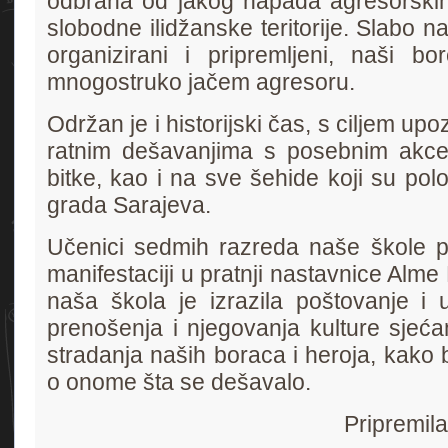
odbrana od jakog napada agresorskih
slobodne ilidžanske teritorije. Slabo n
organizirani i pripremljeni, naši bo
mnogostruko jačem agresoru.
Održan je i historijski čas, s ciljem u
ratnim dešavanjima s posebnim akc
bitke, kao i na sve šehide koji su polo
grada Sarajeva.
Učenici sedmih razreda naše škole pr
manifestaciji u pratnji nastavnice Al
naša škola je izrazila poštovanje i
prenošenja i njegovanja kulture sjeća
stradanja naših boraca i heroja, kako b
o onome šta se dešavalo.
Pripremil