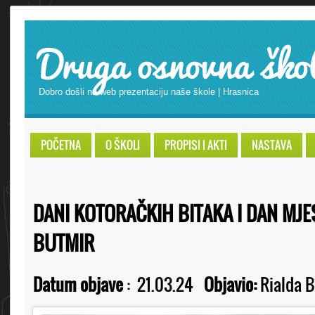
Druga osnovna ško
Dobro došli na web prezentaciju naše škole | Hrasnica
POČETNA
O ŠKOLI
PROPISI I AKTI
NASTAVA
DANI KOTORAČKIH BITAKA I DAN MJE
BUTMIR
Datum objave
:
21.03.24
Objavio:
Rialda B