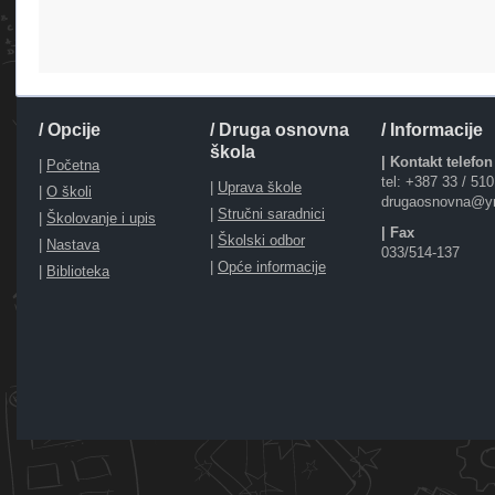
/ Opcije
/ Druga osnovna
/ Informacije
škola
| Kontakt telefon
|
Početna
tel: +387 33 / 51
|
Uprava škole
|
O školi
drugaosnovna@y
|
Stručni saradnici
|
Školovanje i upis
| Fax
|
Školski odbor
|
Nastava
033/514-137
|
Opće informacije
|
Biblioteka