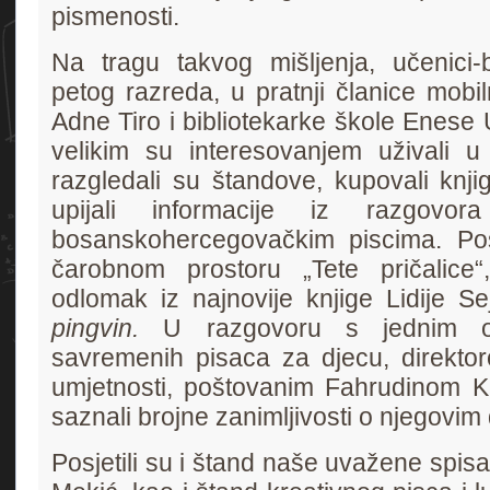
pismenosti.
Na tragu takvog mišljenja, učenici-bi
petog razreda, u pratnji članice mobi
Adne Tiro i bibliotekarke škole Enese 
velikim su interesovanjem uživali u
razgledali su štandove, kupovali knji
upijali informacije iz razgovor
bosanskohercegovačkim piscima. Po
čarobnom prostoru „Tete pričalice“
odlomak iz najnovije knjige Lidije S
pingvin.
U razgovoru s jednim o
savremenih pisaca za djecu, direktor
umjetnosti, poštovanim Fahrudinom K
saznali brojne zanimljivosti o njegovim 
Posjetili su i štand naše uvažene spisa