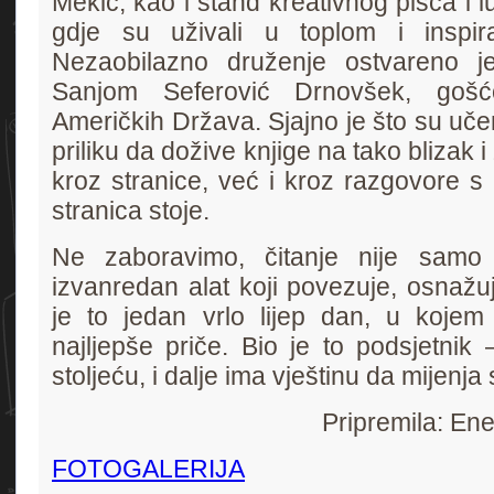
Mekić, kao i štand kreativnog pisca i l
gdje su uživali u toplom i inspir
Nezaobilazno druženje ostvareno j
Sanjom Seferović Drnovšek, gošć
Američkih Država. Sjajno je što su učeni
priliku da dožive knjige na tako blizak 
kroz stranice, već i kroz razgovore s a
stranica stoje.
Ne zaboravimo, čitanje nije samo 
izvanredan alat koji povezuje, osnažuj
je to jedan vrlo lijep dan, u kojem
najljepše priče. Bio je to podsjetnik 
stoljeću, i dalje ima vještinu da mijenja s
Pripremila: En
FOTOGALERIJA