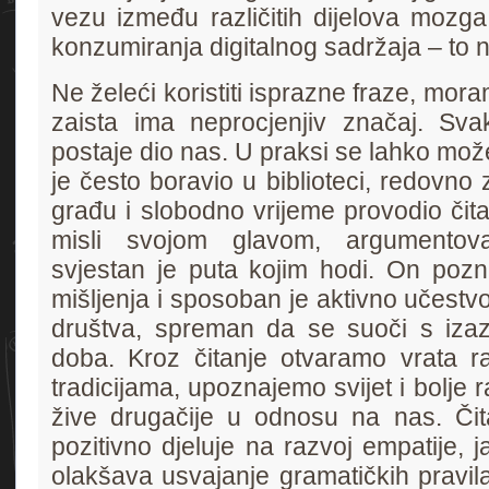
vezu između različitih dijelova mozg
konzumiranja digitalnog sadržaja – to ni
Ne želeći koristiti isprazne fraze, mora
zaista ima neprocjenjiv značaj. Sva
postaje dio nas. U praksi se lahko mož
je često boravio u biblioteci, redovno
građu i slobodno vrijeme provodio čita
misli svojom glavom, argumentova
svjestan je puta kojim hodi. On pozna
mišljenja i sposoban je aktivno učestv
društva, spreman da se suoči s iz
doba. Kroz čitanje otvaramo vrata raz
tradicijama, upoznajemo svijet i bolje 
žive drugačije u odnosu na nas. Čita
pozitivno djeluje na razvoj empatije, j
olakšava usvajanje gramatičkih pravila