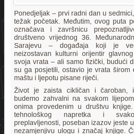
Ponedjeljak – prvi radni dan u sedmici,
težak početak. Međutim, ovog puta pon
označava i završnicu prepoznatljivo
društveno vrijednog 36. Međunarod
Sarajevu – događaja koji je v
neizostavan kulturni orijentir glavno
svoja vrata – ali samo fizički, budući 
su ga posjetili, ostavio je vrata širom
maštu i ljepotu pisane riječi.
Život je zaista cikličan i čaroban,
budemo zahvalni na svakom lijepom
onima provedenim u društvu knjige
tehnološkog napretka i svakod
preplavljenosti, poseban izazov jeste 
nezamjenjivu ulogu i značaj knjige. Čit