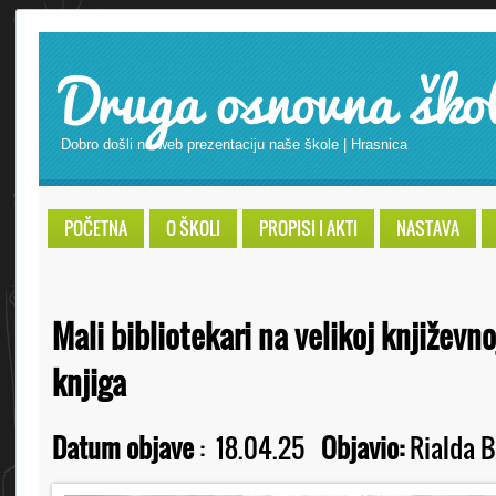
Druga osnovna ško
Dobro došli na web prezentaciju naše škole | Hrasnica
POČETNA
O ŠKOLI
PROPISI I AKTI
NASTAVA
Mali bibliotekari na velikoj književn
knjiga
Datum objave
:
18.04.25
Objavio:
Rialda B