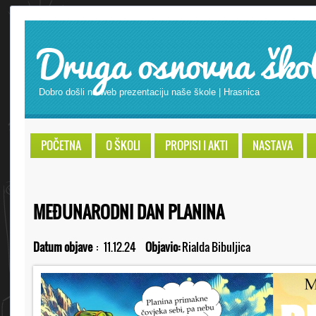
Druga osnovna ško
Dobro došli na web prezentaciju naše škole | Hrasnica
POČETNA
O ŠKOLI
PROPISI I AKTI
NASTAVA
MEĐUNARODNI DAN PLANINA
Datum objave
:
11.12.24
Objavio:
Rialda Bibuljica