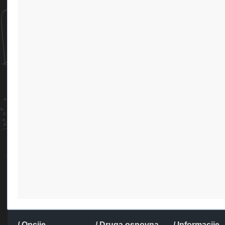
/ Opcije
/ Druga osnovna
/ Informacije