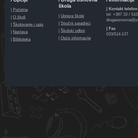
škola
| Kontakt telefon
|
Početna
tel: +387 33 / 51
|
Uprava škole
|
O školi
drugaosnovna@y
|
Stručni saradnici
|
Školovanje i upis
| Fax
|
Školski odbor
|
Nastava
033/514-137
|
Opće informacije
|
Biblioteka