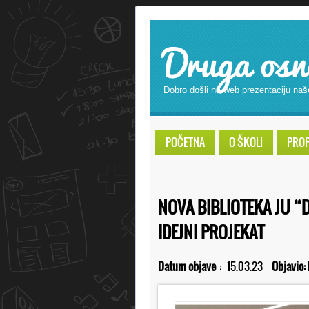
Druga osn
Dobro došli na web prezentaciju naš
POČETNA
O ŠKOLI
PROPI
NOVA BIBLIOTEKA JU “
IDEJNI PROJEKAT
Datum objave
:
15.03.23
Objavio: