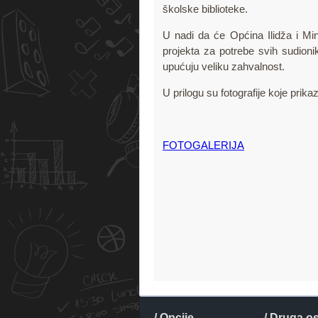
školske biblioteke.
U nadi da će Općina Ilidža i Mi
projekta za potrebe svih sudion
upućuju veliku zahvalnost.
U prilogu su fotografije koje prika
FOTOGALERIJA
/ Opcije
/ Druga o