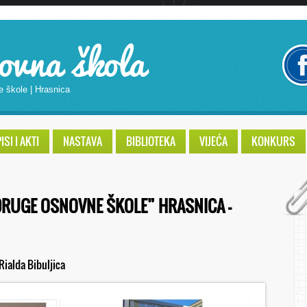
ovna škola
e škole | Hrasnica
SI I AKTI
NASTAVA
BIBLIOTEKA
VIJEĆA
KONKURS
DRUGE OSNOVNE ŠKOLE” HRASNICA –
Rialda Bibuljica