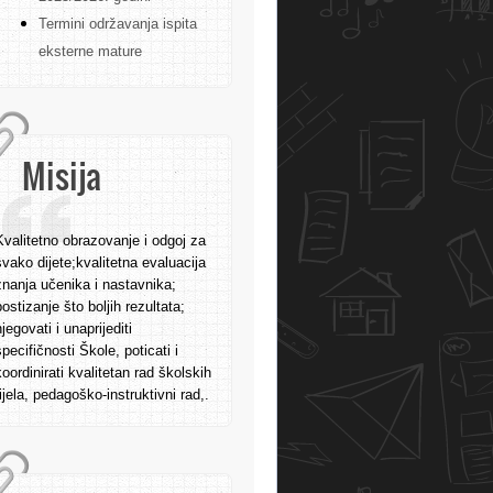
Termini održavanja ispita
eksterne mature
Misija
Kvalitetno obrazovanje i odgoj za
svako dijete;kvalitetna evaluacija
znanja učenika i nastavnika;
postizanje što boljih rezultata;
njegovati i unaprijediti
specifičnosti Škole, poticati i
koordinirati kvalitetan rad školskih
tijela, pedagoško-instruktivni rad,.