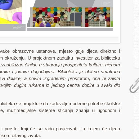
 svake obrazovne ustanove, mjesto gdje djeca direktno i
 okruženju. U projektnom zadatku investitor za biblioteku
ezaobilazan činilac u stvaranju prosperiteta kulture, njenom
urnim i javnim događajima. Biblioteka je obično smatrana
 svi dolaze, a novim izgrađenim prostorom, ona bi zaista
 svojim dugim rukama iz jednog centra dopire u svaki dio
blioteka se projektuje da zadovolji moderne potrebe školske
ke, multimedijalne sisteme sticanja znanja u ugodnom i
ti prostor koji će se rado posjećivati i u kojem će djeca
okom čitavog života.