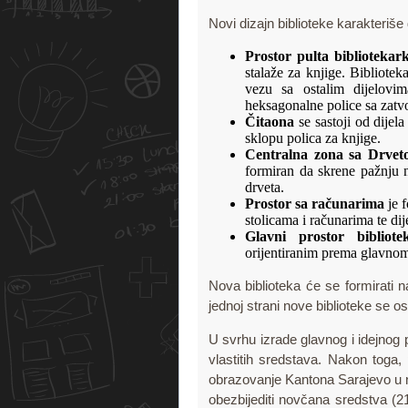
Novi dizajn biblioteke karakteriše 
Prostor pulta bibliotekar
stalaže za knjige. Bibliote
vezu sa ostalim dijelovi
heksagonalne police sa zatvo
Čitaona
se sastoji od dijel
sklopu polica za knjige.
Centralna zona sa Drvet
formiran da skrene pažnju n
drveta.
Prostor sa računarima
je f
stolicama i računarima te dij
Glavni prostor bibliote
orijentiranim prema glavnom
Nova biblioteka će se formirati 
jednoj strani nove biblioteke se o
U svrhu izrade glavnog i idejnog p
vlastitih sredstava. Nakon toga, 
obrazovanje Kantona Sarajevo u na
obezbijediti novčana sredstva (21