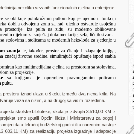
definicija nekoliko vezanih funkcionalnih cjelina u enterijeru:
ke
se oblikuje polukružnim pultom koji je ujedno u funkciji
karka dobija odvojenu zonu za rad, ujedno ostvaruje uspješnu
ma prostorije. Iza pulta na zidu, su moderno oblikovane
renim dijelom za smještaj dokumentacije, sefa, ličnih stvari.
a sa stolovima i stolicama te modernih heks-lođa za sjedenje u
om znanja
je, također, prostor za čitanje i izlaganje knjiga,
a značaj životne sredine, simulirajući opuštanje ispod stabla
ormiran kao multimedijalna cjelina sa prostorom sa stolovima,
elom za projekcije.
ke
sa knjigama je opremljen pravougaonim policama
 pultu.
na prostoru iznad ulaza u školu, između dva njena krila. Na
stvaruje veza sa nižim, a na drugoj sa višim razredima.
rojekta školske biblioteke, škola je izdvojila 3.510,00 KM iz
projekat smo uputili Općini Ilidža i Ministarstvu za odgoj i
mjeri da u tekućoj budžetskoj godini ili u narednim nastoje
3 603,11 KM) za realizaciju projekta izgradnje i adaptacije