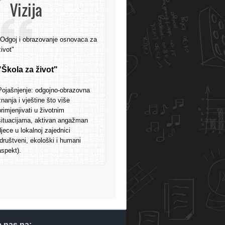
Vizija
"Odgoj i obrazovanje osnovaca za
život"
"Škola za život"
Pojašnjenje: odgojno-obrazovna
znanja i vještine što više
primjenjivati u životnim
situacijama, aktivan angažman
djece u lokalnoj zajednici
(društveni, ekološki i humani
aspekt).
e nas na: