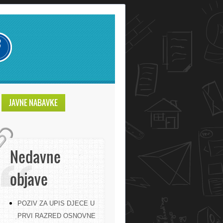
JAVNE NABAVKE
Nedavne
objave
POZIV ZA UPIS DJECE U
PRVI RAZRED OSNOVNE