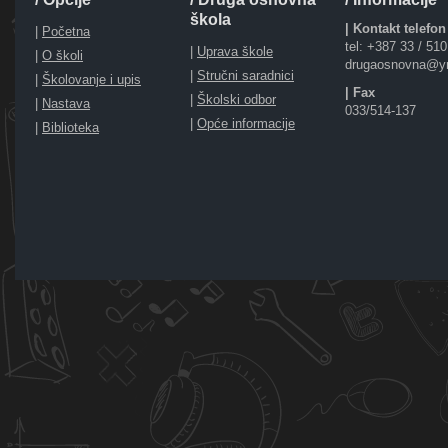
škola
| Kontakt telefon
|
Početna
tel: +387 33 / 51
|
Uprava škole
|
O školi
drugaosnovna@y
|
Stručni saradnici
|
Školovanje i upis
| Fax
|
Školski odbor
|
Nastava
033/514-137
|
Opće informacije
|
Biblioteka