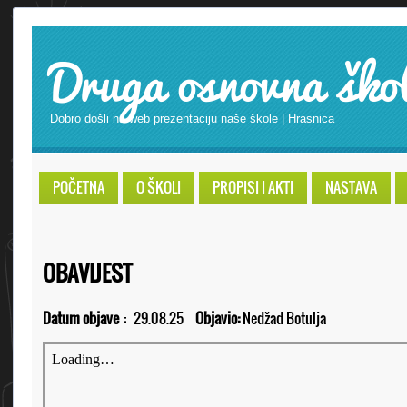
Druga osnovna ško
Dobro došli na web prezentaciju naše škole | Hrasnica
POČETNA
O ŠKOLI
PROPISI I AKTI
NASTAVA
OBAVIJEST
Datum objave
:
29.08.25
Objavio:
Nedžad Botulja