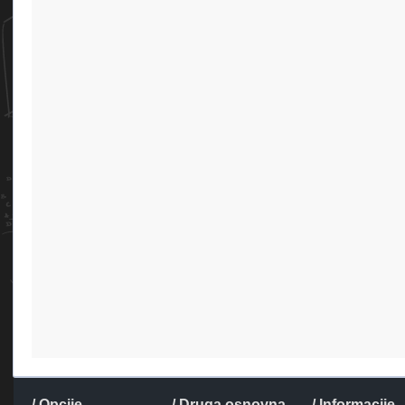
/ Opcije
/ Druga osnovna
/ Informacije