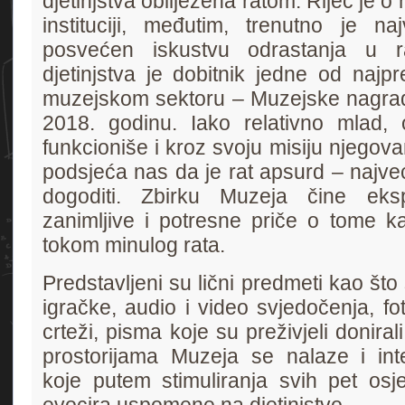
djetinjstva obilježena ratom. Riječ je o
instituciji, međutim, trenutno je naj
posvećen iskustvu odrastanja u r
djetinjstva je dobitnik jedne od najpr
muzejskom sektoru – Muzejske nagrad
2018. godinu. Iako relativno mlad, 
funkcioniše i kroz svoju misiju njegova
podsjeća nas da je rat apsurd – najve
dogoditi. Zbirku Muzeja čine eksp
zanimljive i potresne priče o tome ka
tokom minulog rata.
Predstavljeni su lični predmeti kao što
igračke, audio i video svjedočenja, fot
crteži, pisma koje su preživjeli donira
prostorijama Muzeja se nalaze i inter
koje putem stimuliranja svih pet osje