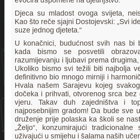
evocira uspomene na djetinjstvo.
Djeca su mladost ovoga svijeta, neisc
Kao što reče sjajni Dostojevski: „Svi ide
suze jednog djeteta.“
U konačnici, budućnost svih nas bi bi
kada bismo se posvetili obrazov
razumijevanju i ljubavi prema drugima, 
Ukoliko bismo svi težili biti najbolja ve
definitivno bio mnogo mirniji i harmoničn
Hvala našem Sarajevu kojeg svakog
dočeka i prihvati, otvorenog srca bez o
vjeru. Takav duh zajedništva i top
najposebnijim gradom! Da bude sve u
druženje prije polaska ka školi se nast
„Željo“, konzumirajući tradicionalne
uživajući u smijehu i šalama naših učen