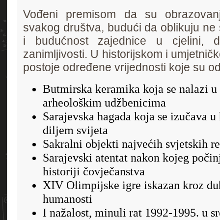
Vođeni premisom da su obrazovanje
svakog društva, budući da oblikuju ne
i budućnost zajednice u cjelini,
zanimljivosti. U historijskom i umjetni
postoje određene vrijednosti koje su o
Butmirska keramika koja se nalazi u
arheološkim udžbenicima
Sarajevska hagada koja se izučava u h
diljem svijeta
Sakralni objekti najvećih svjetskih re
Sarajevski atentat nakon kojeg počinj
historiji čovječanstva
XIV Olimpijske igre iskazan kroz du
humanosti
I nažalost, minuli rat 1992-1995. u sr