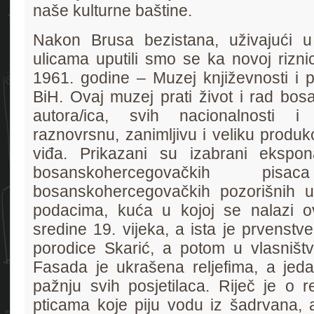
naše kulturne baštine.
Nakon Brusa bezistana, uživajući u 
ulicama uputili smo se ka novoj rizni
1961. godine – Muzej književnosti i p
BiH. Ovaj muzej prati život i rad bo
autora/ica, svih nacionalnosti i 
raznovrsnu, zanimljivu i veliku produkc
viđa. Prikazani su izabrani ekspona
bosanskohercegovačkih p
bosanskohercegovačkih pozorišnih u
podacima, kuća u kojoj se nalazi ov
sredine 19. vijeka, a ista je prvenstve
porodice Skarić, a potom u vlasništ
Fasada je ukrašena reljefima, a jedan
pažnju svih posjetilaca. Riječ je o rel
pticama koje piju vodu iz šadrvana, 