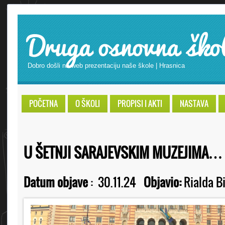
Druga osnovna ško
Dobro došli na web prezentaciju naše škole | Hrasnica
POČETNA
O ŠKOLI
PROPISI I AKTI
NASTAVA
U ŠETNJI SARAJEVSKIM MUZEJIMA…
Datum objave
:
30.11.24
Objavio:
Rialda B