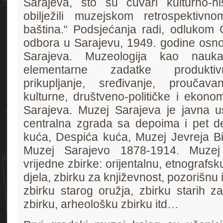
Sarajeva, što su čuvari kulturno-his
obilježili muzejskom retrospektiv
baština.“ Podsjećanja radi, odlukom
odbora u Sarajevu, 1949. godine osn
Sarajeva. Muzeologija kao nau
elementarne zadatke produktivn
prikupljanje, sređivanje, proučava
kulturne, društveno-političke i ekono
Sarajeva. Muzej Sarajeva je javna us
centralna zgrada sa depoima i pet d
kuća, Despića kuća, Muzej Jevreja Bi
Muzej Sarajevo 1878-1914. Muzej
vrijedne zbirke: orijentalnu, etnografsk
djela, zbirku za književnost, pozorišnu
zbirku starog oružja, zbirku starih z
zbirku, arheološku zbirku itd…