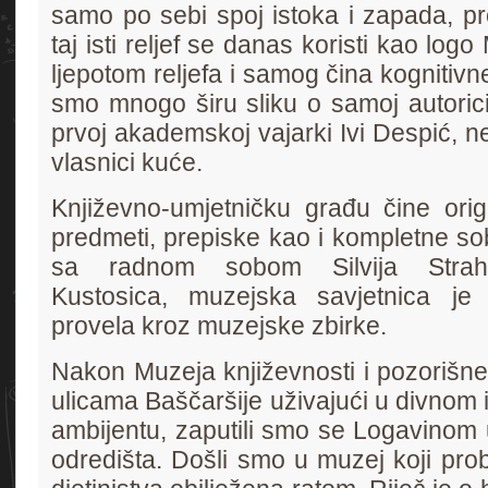
samo po sebi spoj istoka i zapada, pro
taj isti reljef se danas koristi kao log
ljepotom reljefa i samog čina kognitivn
smo mnogo širu sliku o samoj autorici 
prvoj akademskoj vajarki Ivi Despić, ne
vlasnici kuće.
Književno-umjetničku građu čine origin
predmeti, prepiske kao i kompletne sob
sa radnom sobom Silvija Strahim
Kustosica, muzejska savjetnica je 
provela kroz muzejske zbirke.
Nakon Muzeja književnosti i pozorišne 
ulicama Baščaršije uživajući u divno
ambijentu, zaputili smo se Logavinom
odredišta. Došli smo u muzej koji probl