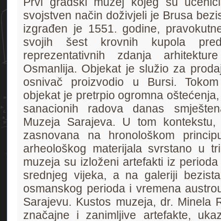
Prvi gradski muzej kojeg su učenici 
svojstven način doživjeli je Brusa bezi
izgrađen je 1551. godine, pravokutn
svojih šest krovnih kupola pred
reprezentativnih zdanja arhitektu
Osmanlija. Objekat je služio za proda
osnivač proizvodio u Bursi. Tokom
objekat je pretrpio ogromna oštećenja,
sanacionih radova danas smješten
Muzeja Sarajeva. U tom kontekstu, 
zasnovana na hronološkom principu
arheološkog materijala svrstano u tri
muzeja su izloženi artefakti iz perioda p
srednjeg vijeka, a na galeriji bezist
osmanskog perioda i vremena austrou
Sarajevu. Kustos muzeja, dr. Minela R
značajne i zanimljive artefakte, ukaz