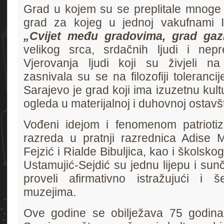
Grad u kojem su se preplitale mnoge kul
grad za kojeg u jednoj vakufnami I
„Cvijet među gradovima, grad gazi
velikog srca, srdačnih ljudi i nep
Vjerovanja ljudi koji su živjeli n
zasnivala su se na filozofiji tolerancije
Sarajevo je grad koji ima izuzetnu kult
ogleda u materijalnoj i duhovnoj ostavšt
Vođeni idejom i fenomenom patriotiz
razreda u pratnji razrednica Adise 
Fejzić i Rialde Bibuljica, kao i školsko
Ustamujić-Sejdić su jednu lijepu i sunč
proveli afirmativno istražujući i š
muzejima.
Ove godine se obilježava 75 godina