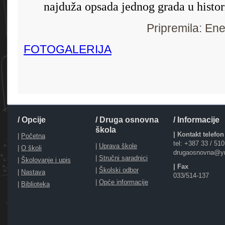
najduža opsada jednog grada u histori
Pripremila: En
FOTOGALERIJA
/ Opcije
/ Druga osnovna
/ Informacije
škola
| Kontakt telefon
|
Početna
tel: +387 33 / 51
|
Uprava škole
|
O školi
drugaosnovna@y
|
Stručni saradnici
|
Školovanje i upis
| Fax
|
Školski odbor
|
Nastava
033/514-137
|
Opće informacije
|
Biblioteka