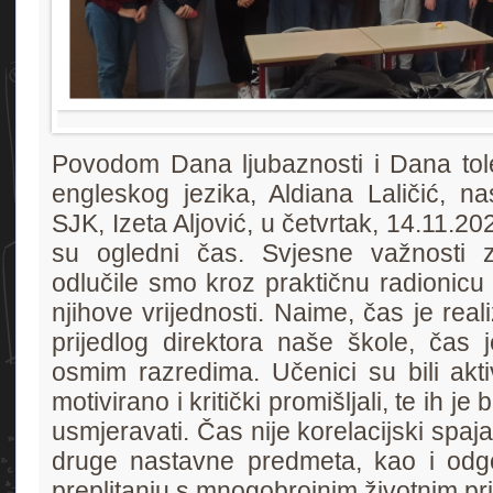
Povodom Dana ljubaznosti i Dana tole
engleskog jezika, Aldiana Laličić, n
SJK, Izeta Aljović, u četvrtak, 14.11.202
su ogledni čas. Svjesne važnosti 
odlučile smo kroz praktičnu radionicu i
njihove vrijednosti. Naime, čas je realiz
prijedlog direktora naše škole, čas j
osmim razredima. Učenici su bili akti
motivirano i kritički promišljali, te ih je b
usmjeravati. Čas nije korelacijski spaj
druge nastavne predmeta, kao i od
preplitanju s mnogobrojnim životnim pr