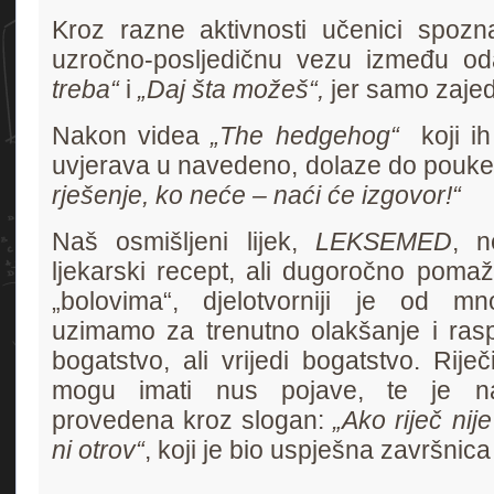
Kroz razne aktivnosti učenici spoznaj
uzročno-posljedičnu vezu između 
treba“
i
„Daj šta možeš“,
jer samo zaje
Nakon videa
„The hedgehog“
koji ih
uvjerava u navedeno, dolaze do pouk
rješenje, ko neće – naći će izgovor!“
Naš osmišljeni lijek,
LEKSEMED
, n
ljekarski recept, ali dugoročno pom
„bolovima“, djelotvorniji je od mn
uzimamo za trenutno olakšanje i ras
bogatstvo, ali vrijedi bogatstvo. Riječi
mogu imati nus pojave, te je na
provedena kroz slogan:
„Ako riječ nij
ni otrov“
, koji je bio uspješna završnic