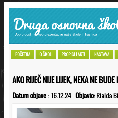
Druga osnovna ško
Dobro došli na web prezentaciju naše škole | Hrasnica
POČETNA
O ŠKOLI
PROPISI I AKTI
NASTAVA
AKO RIJEČ NIJE LIJEK, NEKA NE BUDE
Datum objave
:
16.12.24
Objavio:
Rialda B