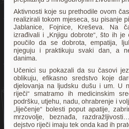
Aktivnosti koje su prethodile ovom čas
realizirali tokom mjeseca, su pisanje 
Jablanice, Fojnice, Kreševa. Na č
izrađivali i „Knjigu dobrote“, što ih je
poučilo da se dobrota, empatija, ljub
njeguju i praktikuju svaki dan, a
danima.
Učenici su pokazali da su časovi jezi
oblikuju, efikasno sredstvo koje daru
djelovanja na ljudsku dušu i um. U na
riječi“ smatramo ih medicinskim sr
podršku, utjehu, nadu, ohrabrenje i volj
„liječenje“ bolesti poput apatije, zabrin
mrzovolje, beznađa, razdražljivost
dejstvo riječi imaju tek onda kad ih prate