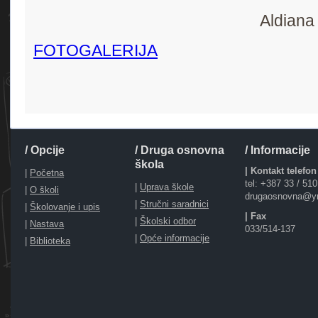
Priprem
Aldiana 
FOTOGALERIJA
/ Opcije
/ Druga osnovna
/ Informacije
škola
| Kontakt telefon
|
Početna
tel: +387 33 / 51
|
Uprava škole
|
O školi
drugaosnovna@y
|
Stručni saradnici
|
Školovanje i upis
| Fax
|
Školski odbor
|
Nastava
033/514-137
|
Opće informacije
|
Biblioteka