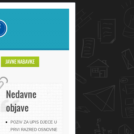
JAVNE NABAVKE
Nedavne
objave
POZIV ZA UPIS DJECE U
PRVI RAZRED OSNOVNE