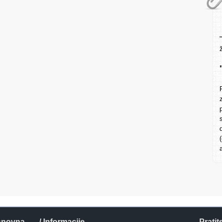
snovna
/ Informacije
Pratit