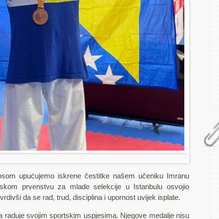
nosom upućujemo iskrene čestitke našem učeniku Imranu
nskom prvenstvu za mlade selekcije u Istanbulu osvojio
ivši da se rad, trud, disciplina i upornost uvijek isplate.
a raduje svojim sportskim uspjesima. Njegove medalje nisu