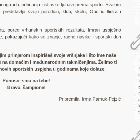
ranog rada, odricanja i istinske ljubavi prema sportu. Svakim
redstavlja svoju porodicu, klub, školu, Općinu Ilidža i
a, pored vrhunskih sportskih rezultata, Imran uspješno
e, pokazujući kako se znanje, radne navike i sportski duh
ojim primjerom inspirišeš svoje vršnjake i što ime naše
š na domaćim i međunarodnim takmičenjima. Želimo ti
 novih sportskih uspjeha u godinama koje dolaze.
Ponosni smo na tebe!
Bravo, šampione!
Pripremila: Irma Pamuk-Fejzić