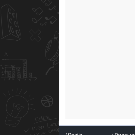
/ Opcije
/ Druga o