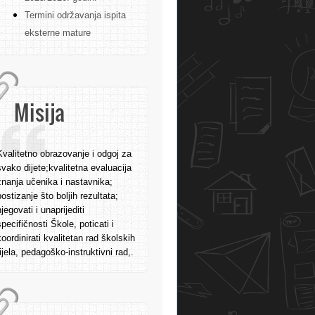
Termini održavanja ispita
eksterne mature
Misija
Kvalitetno obrazovanje i odgoj za
svako dijete;kvalitetna evaluacija
znanja učenika i nastavnika;
postizanje što boljih rezultata;
njegovati i unaprijediti
specifičnosti Škole, poticati i
koordinirati kvalitetan rad školskih
tijela, pedagoško-instruktivni rad,.