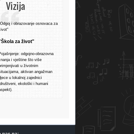
Vizija
"Odgoj i obrazovanje osnovaca za
život"
"Škola za život"
Pojašnjenje: odgojno-obrazovna
znanja i vještine što više
primjenjivati u životnim
situacijama, aktivan angažman
djece u lokalnoj zajednici
(društveni, ekološki i humani
aspekt).
e nas na: