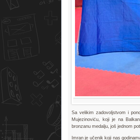
Sa velikim zadovoljstvom i po
Mujezinoviću, koji je na Balka
bronzanu medalju, još jednom potvrd
Imran je učenik koji nas godinam