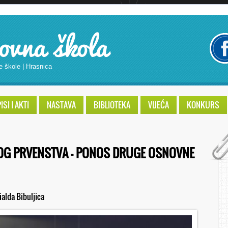
ovna škola
e škole | Hrasnica
SI I AKTI
NASTAVA
BIBLIOTEKA
VIJEĆA
KONKURS
OG PRVENSTVA – PONOS DRUGE OSNOVNE
ialda Bibuljica