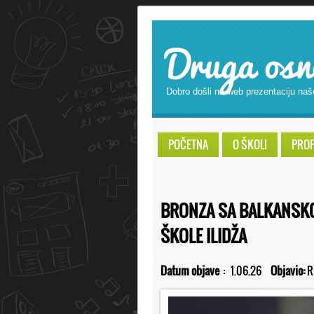
Druga osn
Dobro došli na web prezentaciju naš
POČETNA
O ŠKOLI
PROPI
BRONZA SA BALKANSK
ŠKOLE ILIDŽA
Datum objave
:
1.06.26
Objavio:
R