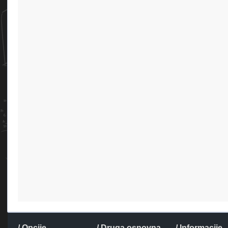
/ Opcije
/ Druga osnovna
/ Informacije