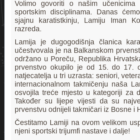
Volimo govoriti o našim učenicima 
sportskim disciplinama. Danas ćem
sjajnu karatistkinju, Lamiju Iman K
razreda.
Lamija je dugogodišnja članica kara
učestvovala je na Balkanskom prvenstv
održano u Poreču, Republika Hrvatsk
prvenstvo okupilo je od 15. do 17. 
natjecatelja u tri uzrasta: seniori, vete
internacionalnom takmičenju naša La
osvojila treće mjesto u kategoriji za 
Također su lijepe vijesti da su najv
prvenstvu odnijeli takmičari iz Bosne i
Čestitamo Lamiji na ovom velikom usp
njeni sportski trijumfi nastave i dalje!