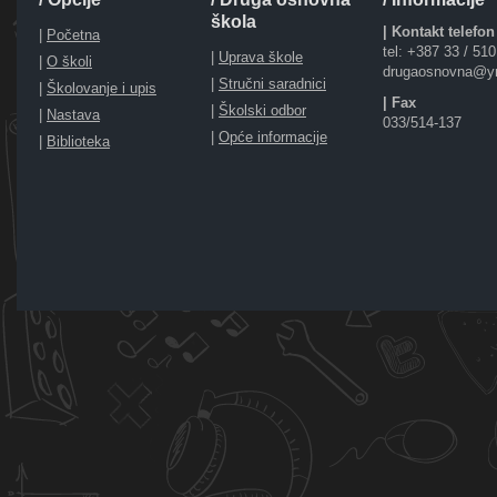
škola
| Kontakt telefon
|
Početna
tel: +387 33 / 51
|
Uprava škole
|
O školi
drugaosnovna@y
|
Stručni saradnici
|
Školovanje i upis
| Fax
|
Školski odbor
|
Nastava
033/514-137
|
Opće informacije
|
Biblioteka