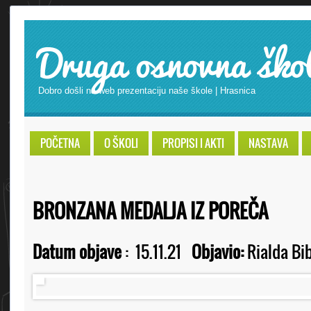
Druga osnovna ško
Dobro došli na web prezentaciju naše škole | Hrasnica
POČETNA
O ŠKOLI
PROPISI I AKTI
NASTAVA
BRONZANA MEDALJA IZ POREČA
Datum objave
:
15.11.21
Objavio:
Rialda Bib