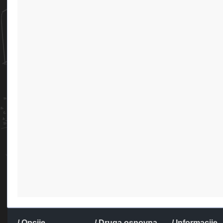
/ Opcije
/ Druga osnovna
/ Informacije