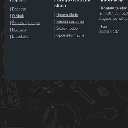
škola
| Kontakt telefon
|
Početna
tel: +387 33 / 51
|
Uprava škole
|
O školi
drugaosnovna@y
|
Stručni saradnici
|
Školovanje i upis
| Fax
|
Školski odbor
|
Nastava
033/514-137
|
Opće informacije
|
Biblioteka