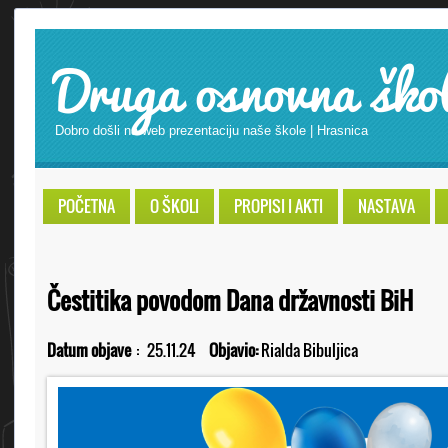
Druga osnovna ško
Dobro došli na web prezentaciju naše škole | Hrasnica
POČETNA
O ŠKOLI
PROPISI I AKTI
NASTAVA
Čestitika povodom Dana državnosti BiH
Datum objave
:
25.11.24
Objavio:
Rialda Bibuljica