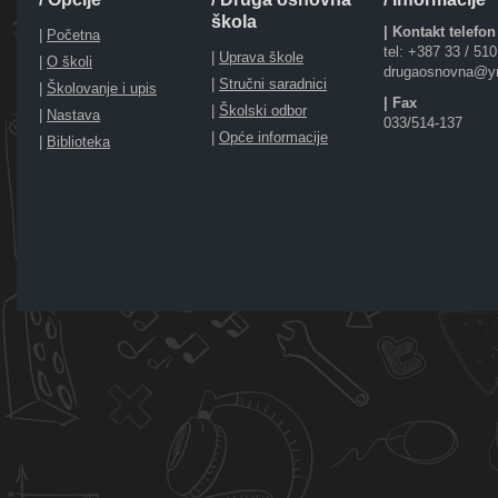
škola
| Kontakt telefon
|
Početna
tel: +387 33 / 51
|
Uprava škole
|
O školi
drugaosnovna@y
|
Stručni saradnici
|
Školovanje i upis
| Fax
|
Školski odbor
|
Nastava
033/514-137
|
Opće informacije
|
Biblioteka