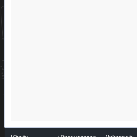
/ Opcije
/ Druga osnovna
/ Informacije