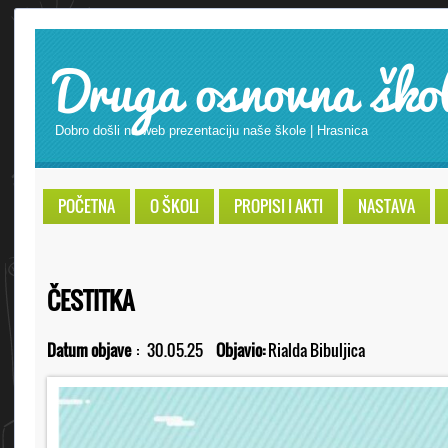
Druga osnovna ško
Dobro došli na web prezentaciju naše škole | Hrasnica
POČETNA
O ŠKOLI
PROPISI I AKTI
NASTAVA
ČESTITKA
Datum objave
:
30.05.25
Objavio:
Rialda Bibuljica