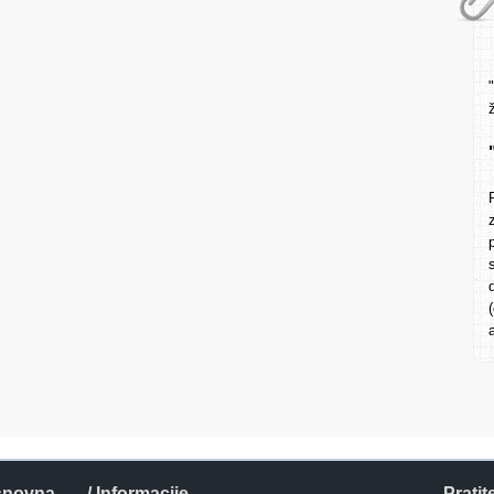
snovna
/ Informacije
Pratit