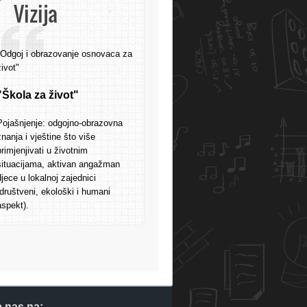
Vizija
"Odgoj i obrazovanje osnovaca za
život"
"Škola za život"
Pojašnjenje: odgojno-obrazovna
znanja i vještine što više
primjenjivati u životnim
situacijama, aktivan angažman
djece u lokalnoj zajednici
(društveni, ekološki i humani
aspekt).
e nas na: