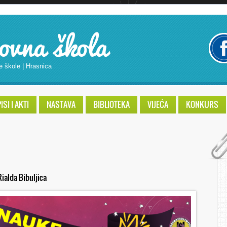
ovna škola
e škole | Hrasnica
SI I AKTI
NASTAVA
BIBLIOTEKA
VIJEĆA
KONKURS
Rialda Bibuljica