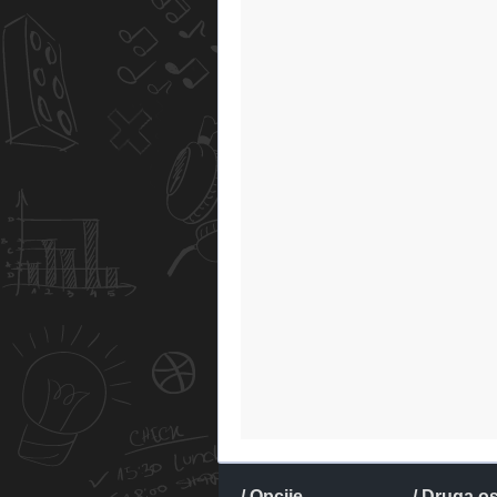
/ Opcije
/ Druga o