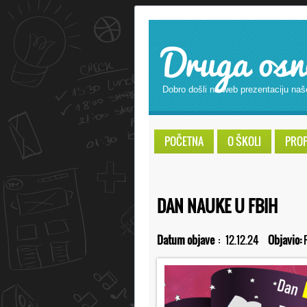
Druga osn
Dobro došli na web prezentaciju naš
POČETNA
O ŠKOLI
PROPI
DAN NAUKE U FBIH
Datum objave
:
12.12.24
Objavio: