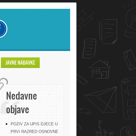
JAVNE NABAVKE
Nedavne
objave
POZIV ZA UPIS DJECE U
PRVI RAZRED OSNOVNE