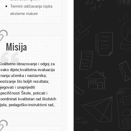
Termini održavanja ispita
eksterne mature
Misija
Kvalitetno obrazovanje i odgoj za
svako dijete;kvalitetna evaluacija
znanja učenika i nastavnika;
postizanje što boljih rezultata;
njegovati i unaprijediti
specifičnosti Škole, poticati i
koordinirati kvalitetan rad školskih
tijela, pedagoško-instruktivni rad,.