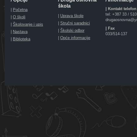
škola
| Kontakt telefon
|
Početna
tel: +387 33 / 51
|
Uprava škole
|
O školi
drugaosnovna@y
|
Stručni saradnici
|
Školovanje i upis
| Fax
|
Školski odbor
|
Nastava
033/514-137
|
Opće informacije
|
Biblioteka