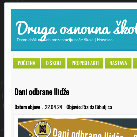
Druga osnovna ško
Dobro došli na web prezentaciju naše škole | Hrasnica
POČETNA
O ŠKOLI
PROPISI I AKTI
NASTAVA
Dani odbrane Ilidže
Datum objave
:
22.04.24
Objavio:
Rialda Bibuljica