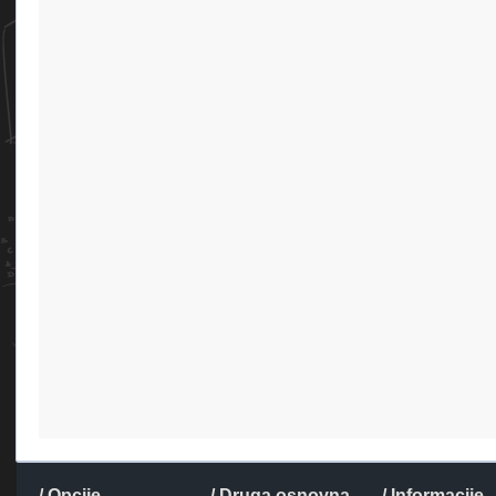
/ Opcije
/ Druga osnovna
/ Informacije