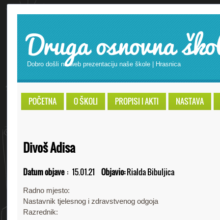
Druga osnovna ško
Dobro došli na web prezentaciju naše škole | Hrasnica
POČETNA
O ŠKOLI
PROPISI I AKTI
NASTAVA
Divoš Adisa
Datum objave
:
15.01.21
Objavio:
Rialda Bibuljica
Radno mjesto:
Nastavnik tjelesnog i zdravstvenog odgoja
Razrednik: