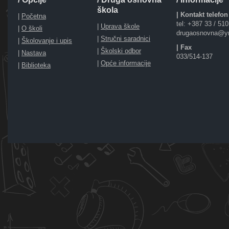
škola
| Kontakt telefon
|
Početna
tel: +387 33 / 51
|
Uprava škole
|
O školi
drugaosnovna@y
|
Stručni saradnici
|
Školovanje i upis
| Fax
|
Školski odbor
|
Nastava
033/514-137
|
Opće informacije
|
Biblioteka