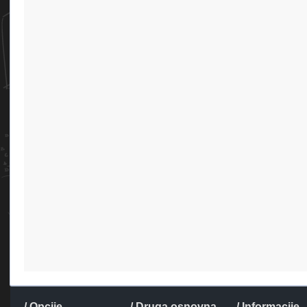
/ Opcije
/ Druga osnovna
/ Informacije