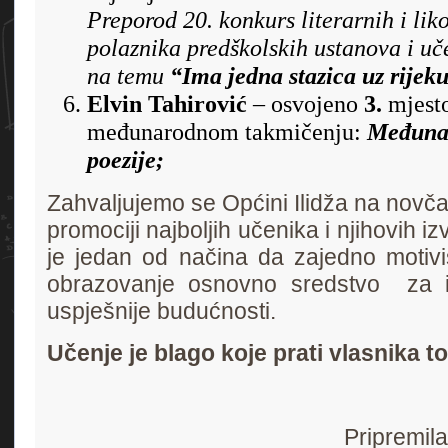
Preporod 20. konkurs literarnih i li
polaznika predškolskih ustanova i uč
na temu
“Ima jedna stazica uz rijek
Elvin Tahirović
– osvojeno
3
.
mjesto
međunarodnom takmičenju:
Međunar
poezije;
Zahvaljujemo se Općini Ilidža na novč
promociji najboljih učenika i njihovih iz
je jedan od načina da zajedno motiv
obrazovanje osnovno sredstvo za izg
uspješnije budućnosti.
Učenje je blago koje prati vlasnika t
Pripremil