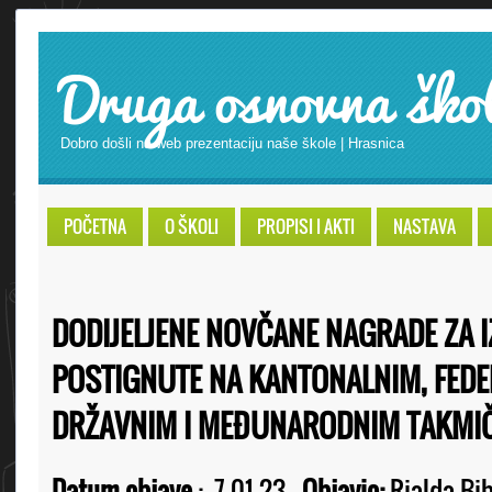
Druga osnovna ško
Dobro došli na web prezentaciju naše škole | Hrasnica
POČETNA
O ŠKOLI
PROPISI I AKTI
NASTAVA
DODIJELJENE NOVČANE NAGRADE ZA 
POSTIGNUTE NA KANTONALNIM, FEDE
DRŽAVNIM I MEĐUNARODNIM TAKMI
Datum objave
:
7.01.23
Objavio:
Rialda Bib