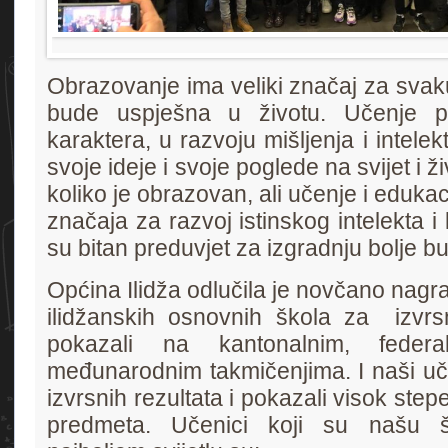
Obrazovanje ima veliki značaj za svak
bude uspješna u životu. Učenje p
karaktera, u razvoju mišljenja i intele
svoje ideje i svoje poglede na svijet i ž
koliko je obrazovan, ali učenje i eduka
značaja za razvoj istinskog intelekta 
su bitan preduvjet za izgradnju bolje b
Općina Ilidža odlučila je novčano nagra
ilidžanskih osnovnih škola za izvrs
pokazali na kantonalnim, federa
međunarodnim takmičenjima. I naši učen
izvrsnih rezultata i pokazali visok stepe
predmeta. Učenici koji su našu šk