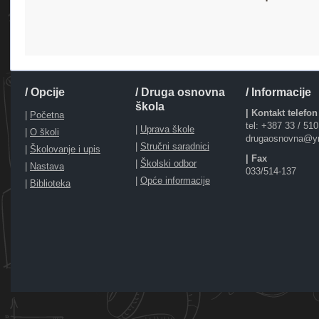
/ Opcije
/ Druga osnovna
/ Informacije
škola
| Kontakt telefon
|
Početna
tel: +387 33 / 51
|
Uprava škole
|
O školi
drugaosnovna@y
|
Stručni saradnici
|
Školovanje i upis
| Fax
|
Školski odbor
|
Nastava
033/514-137
|
Opće informacije
|
Biblioteka