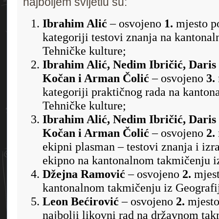
najboljem svijetlu su:
Ibrahim Alić
– osvojeno
1
.
mjesto p
kategoriji testovi znanja na kantona
Tehničke kulture;
Ibrahim Alić, Nedim Ibričić, Dari
Kočan i Arman Čolić
– osvojeno
3
.
kategoriji praktičnog rada na kanto
Tehničke kulture;
Ibrahim Alić, Nedim Ibričić, Dari
Kočan i Arman Čolić
– osvojeno
2
.
ekipni plasman – testovi znanja i izr
ekipno na kantonalnom takmičenju iz
Džejna Ramović
– osvojeno
2
.
mjest
kantonalnom takmičenju iz Geografi
Leon Bećirović
– osvojeno
2
.
mjesto
najbolji likovni rad na državnom ta