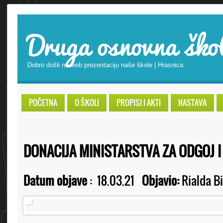
Druga osnovna ško
Dobro došli na web prezentaciju naše škole | Hrasnica
POČETNA
O ŠKOLI
PROPISI I AKTI
NASTAVA
DONACIJA MINISTARSTVA ZA ODGOJ 
Datum objave
:
18.03.21
Objavio:
Rialda Bi