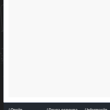
/ Opcije
/ Druga osnovna
/ Informacije