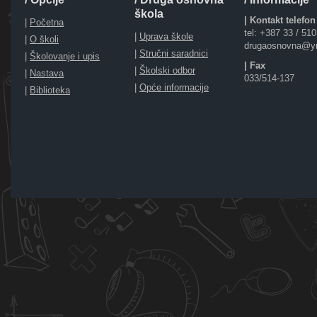
škola
| Kontakt telefon
|
Početna
tel: +387 33 / 51
|
Uprava škole
|
O školi
drugaosnovna@y
|
Stručni saradnici
|
Školovanje i upis
| Fax
|
Školski odbor
|
Nastava
033/514-137
|
Opće informacije
|
Biblioteka