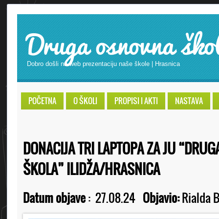
Druga osnovna ško
Dobro došli na web prezentaciju naše škole | Hrasnica
POČETNA
O ŠKOLI
PROPISI I AKTI
NASTAVA
DONACIJA TRI LAPTOPA ZA JU “DRU
ŠKOLA” ILIDŽA/HRASNICA
Datum objave
:
27.08.24
Objavio:
Rialda B