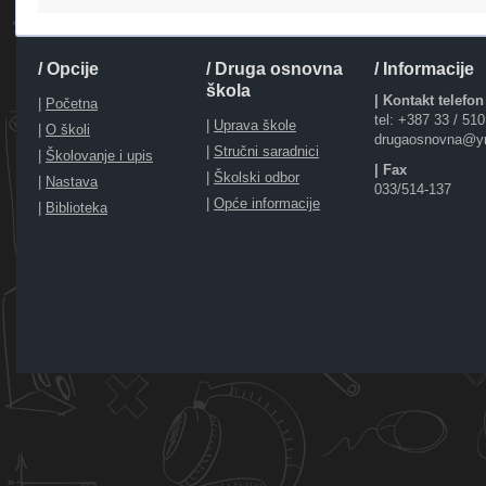
/ Opcije
/ Druga osnovna
/ Informacije
škola
| Kontakt telefon
|
Početna
tel: +387 33 / 51
|
Uprava škole
|
O školi
drugaosnovna@y
|
Stručni saradnici
|
Školovanje i upis
| Fax
|
Školski odbor
|
Nastava
033/514-137
|
Opće informacije
|
Biblioteka