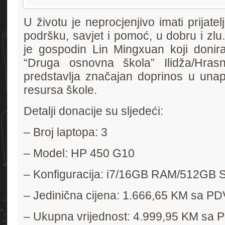
U životu je neprocjenjivo imati prijatel
podršku, savjet i pomoć, u dobru i zlu.
je gospodin Lin Mingxuan koji donira
“Druga osnovna škola” Ilidža/Hras
predstavlja značajan doprinos u una
resursa škole.
Detalji donacije su sljedeći:
– Broj laptopa: 3
– Model: HP 450 G10
– Konfiguracija: i7/16GB RAM/512GB
– Jedinična cijena: 1.666,65 KM sa P
– Ukupna vrijednost: 4.999,95 KM sa