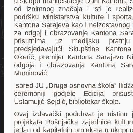
u sklopu manifestacije Dani Kantona S
od iznimnog značaja i isti je reali
podršku Ministarstva kulture i sporta
Kantona Sarajeva kao i neizostavnog 
za odgoj i obrazovanje Kantona Sara
prisutnima uz medijsku pratnj
predsjedavajući Skupštine Kantona
Okerić, premijer Kantona Sarajevo Ni
odgoja i obrazovanja Kantona Sar
Muminović.
Ispred JU „Druga osnovna škola“ Ilidž
ceremoniji podjele Edicija prisu
Ustamujić-Sejdić, bibliotekar škole.
Ovaj izdavački poduhvat je uistinu 
projekata Bošnjačke zajednice kultur
jedan od kapitalnih projekata u ukupno