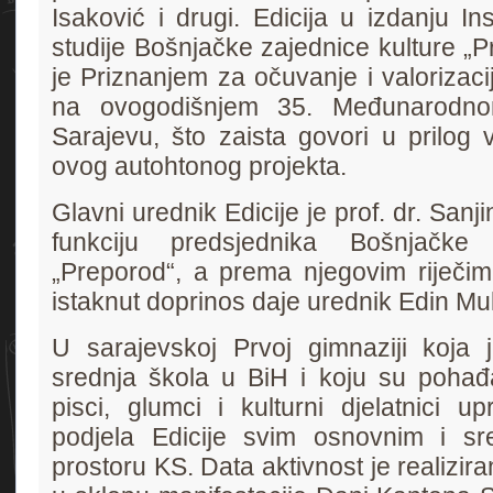
Isaković i drugi. Edicija u izdanju In
studije Bošnjačke zajednice kulture „
je Priznanjem za očuvanje i valorizaci
na ovogodišnjem 35. Međunarodno
Sarajevu, što zaista govori u prilog v
ovog autohtonog projekta.
Glavni urednik Edicije je prof. dr. Sanj
funkciju predsjednika Bošnjačke 
„Preporod“, a prema njegovim riječi
istaknut doprinos daje urednik Edin Mu
U sarajevskoj Prvoj gimnaziji koja j
srednja škola u BiH i koju su pohađ
pisci, glumci i kulturni djelatnici u
podjela Edicije svim osnovnim i s
prostoru KS. Data aktivnost je realizira