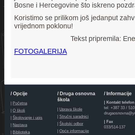
Bosne i Hercegovine što iskreno pozdr
Koristimo se prilikom još jedanput zahv
vrijednom poklonu!
Tekst pripremila: En
FOTOGALERIJA
/ Opcije
/ Druga osnovna
/ Informacije
škola
| Kontakt telefon
|
Početna
tel: +387 33 / 51
|
Uprava škole
|
O školi
drugaosnovna@y
|
Stručni saradnici
|
Školovanje i upis
| Fax
|
Školski odbor
|
Nastava
033/514-137
|
Opće informacije
|
Biblioteka