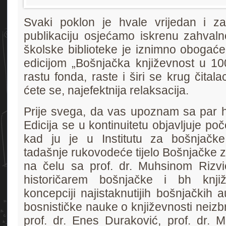
Svaki poklon je hvale vrijedan i z
publikaciju osjećamo iskrenu zahvalno
školske biblioteke je iznimno obogać
edicijom „Bošnjačka književnost u 10
rastu fonda, raste i širi se krug čitalac
ćete se, najefektnija relaksacija.
Prije svega, da vas upoznam sa par his
Edicija se u kontinuitetu objavljuje po
kad ju je u Institutu za bošnjačke
tadašnje rukovodeće tijelo Bošnjačke 
na čelu sa prof. dr. Muhsinom Rizvi
historičarem bošnjačke i bh knji
koncepciji najistaknutijih bošnjačkih a
bosnističke nauke o književnosti neizbris
prof. dr. Enes Duraković, prof. dr. Mu