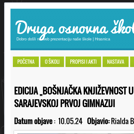
Druga osnovna ško
Dobro došli na web prezentaciju naše škole | Hrasnica
POČETNA
O ŠKOLI
PROPISI I AKTI
NASTAVA
EDICIJA „BOŠNJAČKA KNJIŽEVNOST U
SARAJEVSKOJ PRVOJ GIMNAZIJI
Datum objave
:
10.05.24
Objavio:
Rialda B