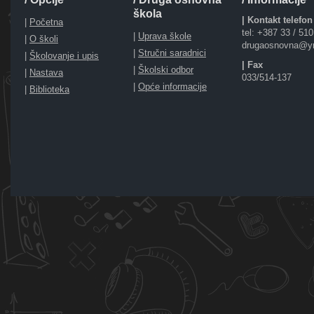
škola
| Kontakt telefon
|
Početna
tel: +387 33 / 51
|
Uprava škole
|
O školi
drugaosnovna@y
|
Stručni saradnici
|
Školovanje i upis
| Fax
|
Školski odbor
|
Nastava
033/514-137
|
Opće informacije
|
Biblioteka