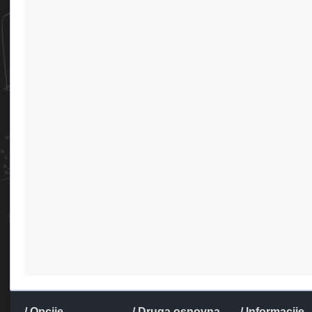
/ Opcije
/ Druga osnovna
/ Informacije