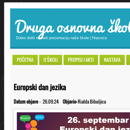
Druga osnovna ško
Dobro došli na web prezentaciju naše škole | Hrasnica
POČETNA
O ŠKOLI
PROPISI I AKTI
NASTAVA
Europski dan jezika
Datum objave
:
26.09.24
Objavio:
Rialda Bibuljica