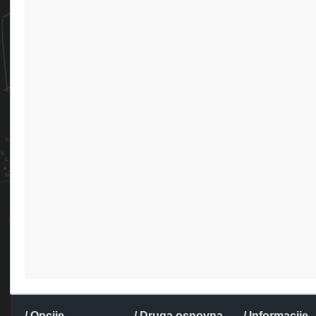
/ Opcije
/ Druga osnovna
/ Informacije