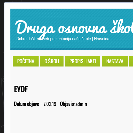
Druga osnovna ško
Dobro došli na web prezentaciju naše škole | Hrasnica
POČETNA
O ŠKOLI
PROPISI I AKTI
NASTAVA
EYOF
Datum objave
:
7.02.19
Objavio:
admin