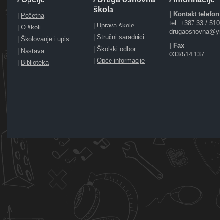
škola
| Kontakt telefon
|
Početna
tel: +387 33 / 51
|
Uprava škole
|
O školi
drugaosnovna@y
|
Stručni saradnici
|
Školovanje i upis
| Fax
|
Školski odbor
|
Nastava
033/514-137
|
Opće informacije
|
Biblioteka