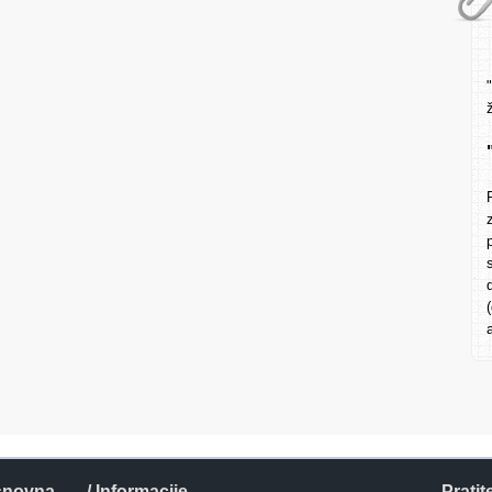
snovna
/ Informacije
Pratit