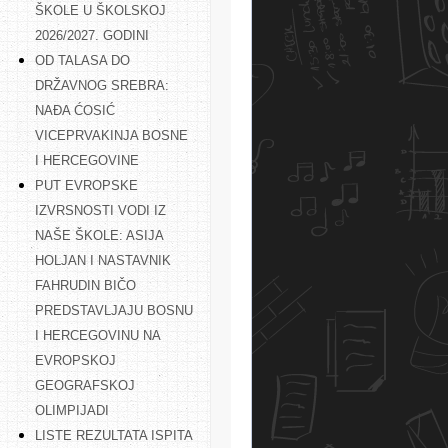
ŠKOLE U ŠKOLSKOJ
2026/2027. GODINI
OD TALASA DO
DRŽAVNOG SREBRA:
NAĐA ĆOSIĆ
VICEPRVAKINJA BOSNE
I HERCEGOVINE
PUT EVROPSKE
IZVRSNOSTI VODI IZ
NAŠE ŠKOLE: ASIJA
HOLJAN I NASTAVNIK
FAHRUDIN BIČO
PREDSTAVLJAJU BOSNU
I HERCEGOVINU NA
EVROPSKOJ
GEOGRAFSKOJ
OLIMPIJADI
LISTE REZULTATA ISPITA