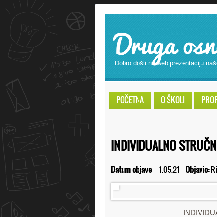
Druga osn
Dobro došli na web prezentaciju naš
POČETNA
O ŠKOLI
PROPI
INDIVIDUALNO STRUČ
Datum objave
:
1.05.21
Objavio:
Ri
INDIVID