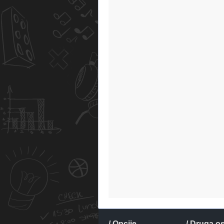
/ Opcije
/ Druga o