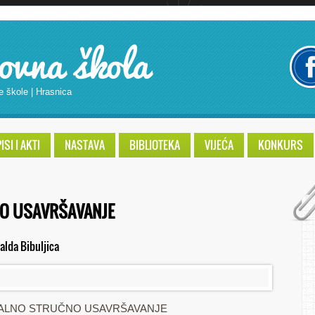
ovna škola
e škole | Hrasnica
SI I AKTI
NASTAVA
BIBLIOTEKA
VIJEĆA
KONKURS
NO USAVRŠAVANJE
alda Bibuljica
UALNO STRUČNO USAVRŠAVANJE