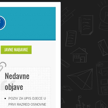
JAVNE NABAVKE
Nedavne
objave
POZIV ZA UPIS DJECE U
PRVI RAZRED OSNOVNE