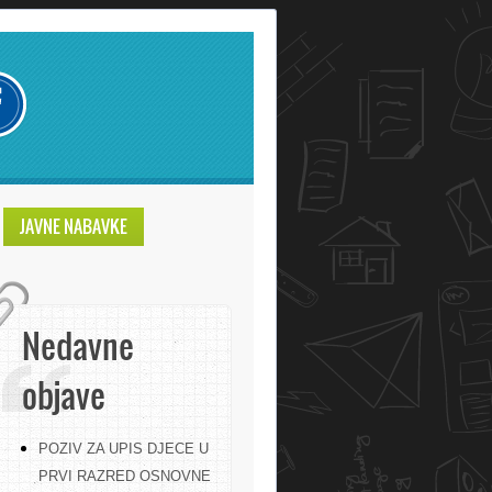
JAVNE NABAVKE
Nedavne
objave
POZIV ZA UPIS DJECE U
PRVI RAZRED OSNOVNE