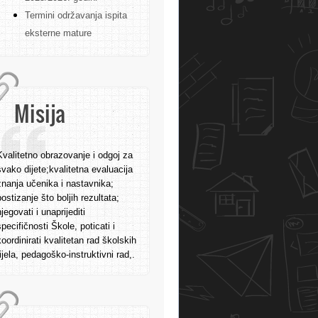
Termini održavanja ispita
eksterne mature
Misija
Kvalitetno obrazovanje i odgoj za
svako dijete;kvalitetna evaluacija
znanja učenika i nastavnika;
postizanje što boljih rezultata;
njegovati i unaprijediti
specifičnosti Škole, poticati i
koordinirati kvalitetan rad školskih
tijela, pedagoško-instruktivni rad,.