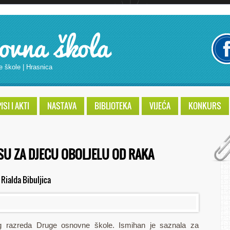
ovna škola
e škole | Hrasnica
SI I AKTI
NASTAVA
BIBLIOTEKA
VIJEĆA
KONKURS
SU ZA DJECU OBOLJELU OD RAKA
:
Rialda Bibuljica
eg razreda Druge osnovne škole. Ismihan je saznala za