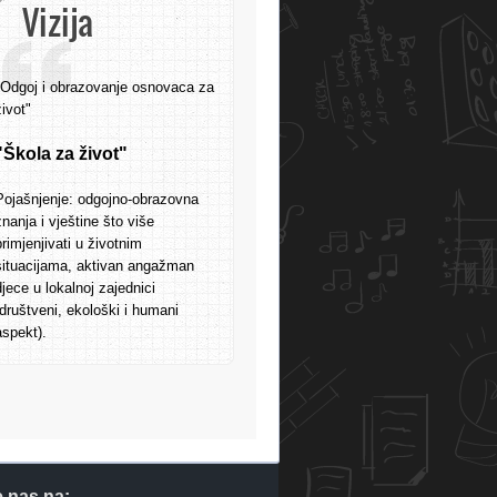
Vizija
"Odgoj i obrazovanje osnovaca za
život"
"Škola za život"
Pojašnjenje: odgojno-obrazovna
znanja i vještine što više
primjenjivati u životnim
situacijama, aktivan angažman
djece u lokalnoj zajednici
(društveni, ekološki i humani
aspekt).
e nas na: