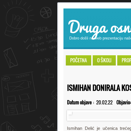
Druga osn
Dobro došli na web prezentaciju naš
POČETNA
O ŠKOLI
PROPI
ISMIHAN DONIRALA KO
Datum objave
:
20.02.22
Objavio
Ismihan Delić je učenica treć