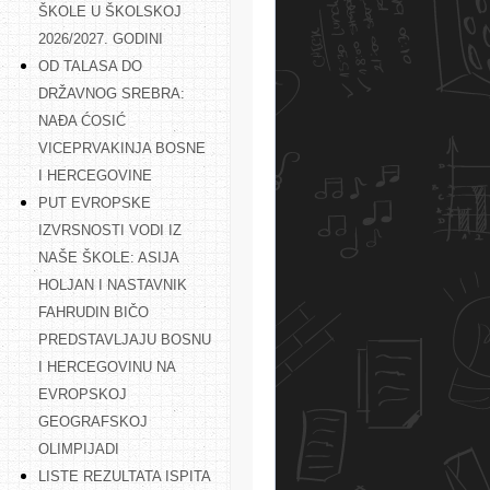
ŠKOLE U ŠKOLSKOJ
2026/2027. GODINI
OD TALASA DO
DRŽAVNOG SREBRA:
NAĐA ĆOSIĆ
VICEPRVAKINJA BOSNE
I HERCEGOVINE
PUT EVROPSKE
IZVRSNOSTI VODI IZ
NAŠE ŠKOLE: ASIJA
HOLJAN I NASTAVNIK
FAHRUDIN BIČO
PREDSTAVLJAJU BOSNU
I HERCEGOVINU NA
EVROPSKOJ
GEOGRAFSKOJ
OLIMPIJADI
LISTE REZULTATA ISPITA