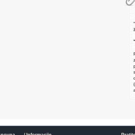
snovna
/ Informacije
Pratit