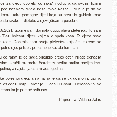
ce za djecu oboljelu od raka“ i odlučila da svojim ličnim
t pod nazivom “Moja kosa, tvoja kosa“. Odlučila je da se
 kosu i tako pomogne djeci koja su pretrpila gubitak kose
 pada svakom djetetu, a djevojčicama posebno.
8.2021. godine sam donirala dugu, plavu pletenicu. To sam
na TV-u bolesnu djecu kojima je opala kosa. Ta djeca nose
e kose. Donirala sam svoju pletenicu koja će, iskreno se
jedno dječije lice“, ponosno je kazala Ismihan.
 od raka“ je do sada prikupilo preko četiri hiljade donacija
ine. Uručili su preko četrdeset perika malim pacijentima.
godine, a najstarija osamnaest godina.
ke bolesnoj djeci, a na nama je da se uključimo i pružimo
osjećaju bolje i sretnije. Djeca u Bosni i Hercegovini se
trebna im je pomoć svih nas.
Pripremila: Vildana Jahić