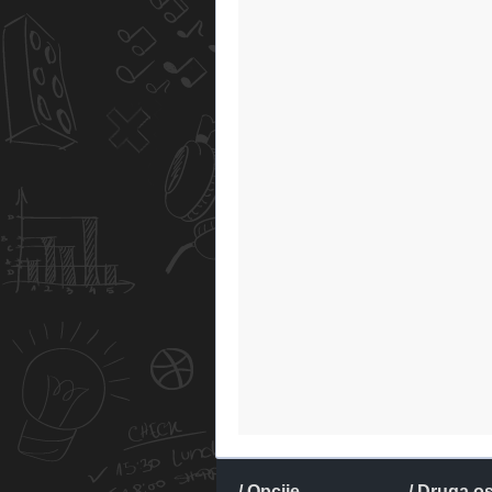
/ Opcije
/ Druga o