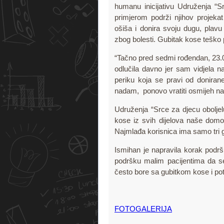
humanu inicijativu Udruženja “Sr
primjerom podrži njihov projeka
ošiša i donira svoju dugu, plavu
zbog bolesti. Gubitak kose teško
“Tačno pred sedmi rođendan, 23.0
odlučila davno jer sam vidjela 
periku koja se pravi od doniran
nadam, ponovo vratiti osmijeh na 
Udruženja “Srce za djecu oboljelu
kose iz svih dijelova naše domov
Najmlađa korisnica ima samo tri 
Ismihan je napravila korak podrš
podršku malim pacijentima da se 
često bore sa gubitkom kose i po
FOTOGALERIJA