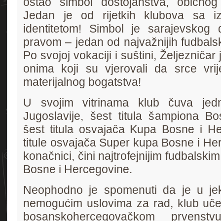
ostao simbol dostojanstva, običnog
Jedan je od rijetkih klubova sa iz
identitetom! Simbol je sarajevskog
pravom – jedan od najvažnijih fudbalski
Po svojoj vokaciji i suštini, Željezničar
onima koji su vjerovali da srce vri
materijalnog bogatstva!
U svojim vitrinama klub čuva jedn
Jugoslavije, šest titula šampiona B
šest titula osvajača Kupa Bosne i Her
titule osvajača Super kupa Bosne i He
konačnici, čini najtrofejnijim fudbalsk
Bosne i Hercegovine.
Neophodno je spomenuti da je u je
nemogućim uslovima za rad, klub uče
bosanskohercegovačkom prvenst