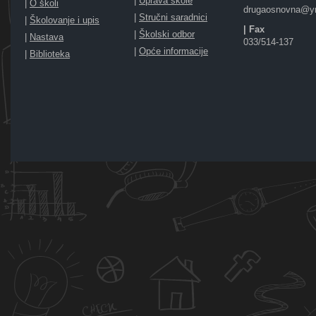
|
Uprava škole
|
O školi
drugaosnovna@y
|
Stručni saradnici
|
Školovanje i upis
| Fax
|
Školski odbor
|
Nastava
033/514-137
|
Opće informacije
|
Biblioteka