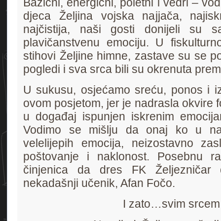
Bazični, energični, poletni i vedri – v
djeca Željina vojska najjača, najiskr
najčistija, naši gosti donijeli s
plavičanstvenu emociju. U fiskulturno
stihovi Željine himne, zastave su se po
pogledi i sva srca bili su okrenuta pre
U sukusu, osjećamo sreću, ponos i i
ovom posjetom, jer je nadrasla okvire f
u događaj ispunjen iskrenim emoci
Vodimo se mišlju da onaj ko u na
velelijepih emocija, neizostavno zas
poštovanje i naklonost. Posebnu r
činjenica da dres FK Željezničar
nekadašnji učenik, Afan Fočo.
I zato…svim srcem