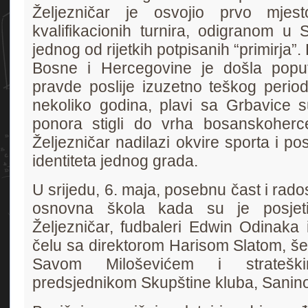
Željezničar je osvojio prvo mje
kvalifikacionih turnira, odigranom u 
jednog od rijetkih potpisanih “primirja”.
Bosne i Hercegovine je došla popu
pravde poslije izuzetno teškog peri
nekoliko godina, plavi sa Grbavice s
ponora stigli do vrha bosanskoherc
Željezničar nadilazi okvire sporta i po
identiteta jednog grada.
U srijedu, 6. maja, posebnu čast i rado
osnovna škola kada su je posjetil
Željezničar, fudbaleri Edwin Odinaka 
čelu sa direktorom Harisom Slatom, še
Savom Miloševićem i strateš
predsjednikom Skupštine kluba, Sanin