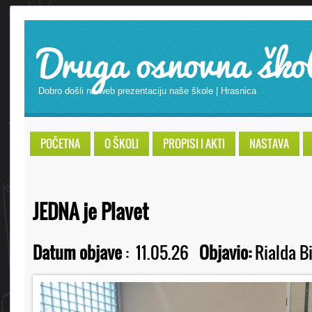
Druga osnovna ško
Dobro došli na web prezentaciju naše škole | Hrasnica
POČETNA
O ŠKOLI
PROPISI I AKTI
NASTAVA
JEDNA je Plavet
Datum objave
:
11.05.26
Objavio:
Rialda B