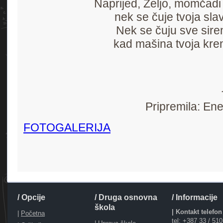
Naprijed, Željo, momčadi
nek se čuje tvoja sla
Nek se čuju sve sire
kad mašina tvoja kre
Pripremila: En
FOTOGALERIJA
/ Opcije
/ Druga osnovna
/ Informacije
škola
| Kontakt telefon
|
Početna
tel: +387 33 / 51