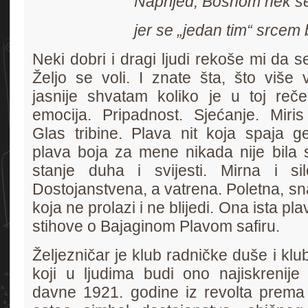
Naprijed, Bosnom nek se
jer se „jedan tim“ srcem
Neki dobri i dragi ljudi rekoše mi da s
Željo se voli. I znate šta, što više 
jasnije shvatam koliko je u toj rečen
emocija. Pripadnost. Sjećanje. Miris 
Glas tribine. Plava nit koja spaja ge
plava boja za mene nikada nije bila
stanje duha i svijesti. Mirna i sil
Dostojanstvena, a vatrena. Poletna, sna
koja ne prolazi i ne blijedi. Ona ista pl
stihove o Bajaginom Plavom safiru.
Željezničar je klub radničke duše i klu
koji u ljudima budi ono najiskrenije 
davne 1921. godine iz revolta prema e